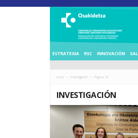
O
S
I
E
Z
K
E
ESTRATEGIA
RSC
INNOVACIÓN
SA
R
R
A
L
Inicio
Investigación
Página 15
D
E
INVESTIGACIÓN
A
E
N
K
A
R
T