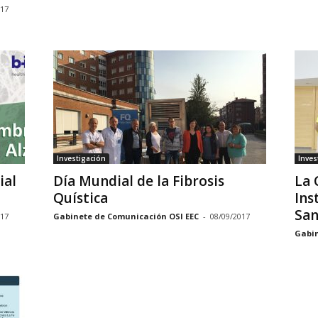
017
Investigación
Inves
ial
Día Mundial de la Fibrosis
La 
Quística
Ins
San
017
Gabinete de Comunicación OSI EEC
-
08/09/2017
Gabin