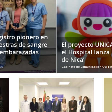
istro pionero en
stras de sangre
El proyecto UNICA
s embarazadas
el Hospital lanza
de Nica’
25
Gabinete de Comunicación OSI EE