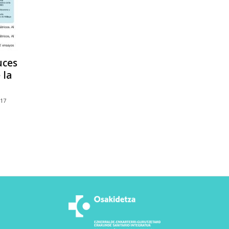
uces
 la
017