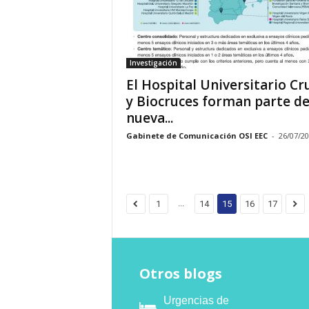
Investigación
El Hospital Universitario Cr
y Biocruces forman parte de
nueva...
Gabinete de Comunicación OSI EEC
-
26/07/2
...
1
14
15
16
17
Otros blogs
Urgencias de