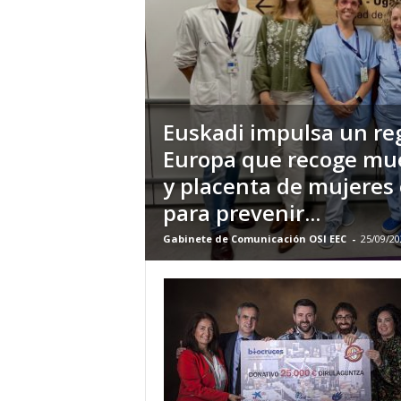
E
R
R
I
C
R
U
Euskadi impulsa un reg
C
Europa que recoge mue
E
y placenta de mujere
S
para prevenir...
Gabinete de Comunicación OSI EEC
-
25/09/20