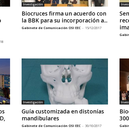
Investigación
Inves
Biocruces firma un acuerdo con
Sem
o
la BBK para su incorporación a...
rec
ima
Gabinete de Comunicación OSI EEC
-
15/12/2017
Gabin
018
Investigación
Inves
os
Guía customizada en distonías
Bio
D,
mandibulares
Gabinete de Comunicación OSI EEC
-
30/10/2017
Gabin