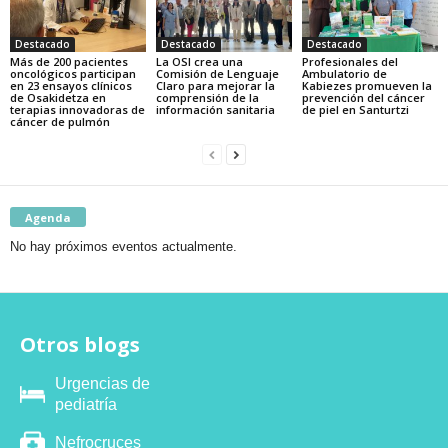
Destacado
Destacado
Destacado
Más de 200 pacientes
La OSI crea una
Profesionales del
oncológicos participan
Comisión de Lenguaje
Ambulatorio de
en 23 ensayos clínicos
Claro para mejorar la
Kabiezes promueven la
de Osakidetza en
comprensión de la
prevención del cáncer
terapias innovadoras de
información sanitaria
de piel en Santurtzi
cáncer de pulmón
Agenda
No hay próximos eventos actualmente.
Otros blogs
Urgencias de
pediatría
Nefrocruces