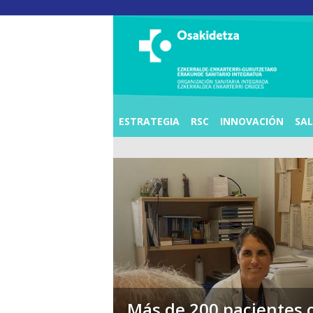
O
S
I
E
Z
K
E
R
R
A
L
ESTRATEGIA
RSC
INNOVACIÓN
SA
D
E
A
E
N
K
A
R
T
E
R
R
I
C
R
U
C
E
S
Más de 200 pacientes 