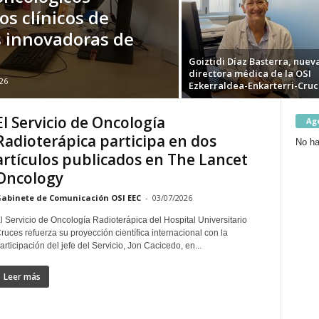
os clínicos de
s innovadoras de
Goiztidi Díaz Basterra, nuev
directora médica de la OSI
26
Ezkerraldea-Enkarterri-Cruc
El Servicio de Oncología
Ag
Radioterápica participa en dos
No ha
artículos publicados en The Lancet
Oncology
abinete de Comunicación OSI EEC
-
03/07/2026
l Servicio de Oncología Radioterápica del Hospital Universitario
ruces refuerza su proyección científica internacional con la
articipación del jefe del Servicio, Jon Cacicedo, en...
Leer más