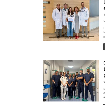
G
L
M
p
G
E
c
a