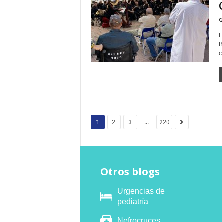
G
E
B
c
...
1
2
3
220
Otros blogs
Urgencias de
pediatría
Nefrocruces