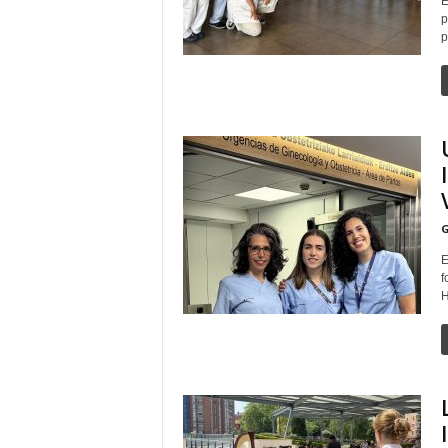
E
p
p
G
E
f
H