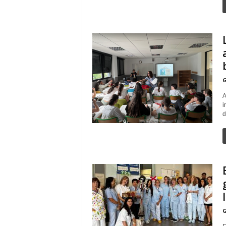
G
A
i
d
G