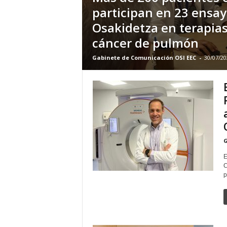
participan en 23 ensay
Osakidetza en terapia
cáncer de pulmón
Gabinete de Comunicación OSI EEC
-
30/07/20
G
E
C
p