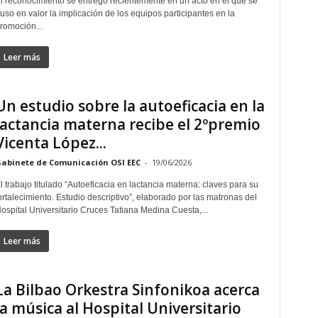
l reconocimiento se entregó recientemente en un acto en el que se
uso en valor la implicación de los equipos participantes en la
romoción...
Leer más
Un estudio sobre la autoeficacia en la
lactancia materna recibe el 2ºpremio
Vicenta López...
abinete de Comunicación OSI EEC
-
19/06/2026
l trabajo titulado “Autoeficacia en lactancia materna: claves para su
ortalecimiento. Estudio descriptivo”, elaborado por las matronas del
ospital Universitario Cruces Tatiana Medina Cuesta,...
Leer más
La Bilbao Orkestra Sinfonikoa acerca
la música al Hospital Universitario