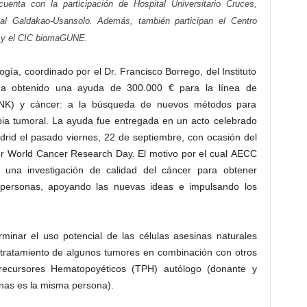
uenta con la participación de Hospital Universitario Cruces,
ital Galdakao-Usansolo. Además, también participan el Centro
 y el CIC biomaGUNE.
gía, coordinado por el Dr. Francisco Borrego, del Instituto
, ha obtenido una ayuda de 300.000 € para la línea de
er (NK) y cáncer: a la búsqueda de nuevos métodos para
apia tumoral. La ayuda fue entregada en un acto celebrado
drid el pasado viernes, 22 de septiembre, con ocasión del
er World Cancer Research Day. El motivo por el cual AECC
 una investigación de calidad del cáncer para obtener
 personas, apoyando las nuevas ideas e impulsando los
rminar el uso potencial de las células asesinas naturales
l tratamiento de algunos tumores en combinación con otros
Precursores Hematopoyéticos (TPH) autólogo (donante y
nas es la misma persona).