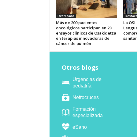
Destacado
Destac
Más de 200 pacientes
La OSI
oncológicos participan en 23
Lengua
ensayos clínicos de Osakidetza
compre
en terapias innovadoras de
sanitar
cáncer de pulmón
Otros blogs
Urgencias de
pediatría
Nefrocruces
Formación
especializada
eSano