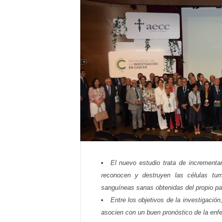
E
R
R
I
C
R
U
C
E
S
El nuevo estudio trata de incrementa
reconocen y destruyen las células tum
sanguíneas sanas obtenidas del propio pa
Entre los objetivos de la investigació
asocien con un buen pronóstico de la enf