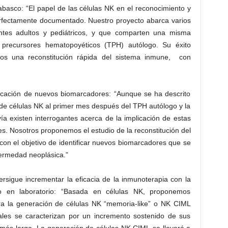
basco: “El papel de las células NK en el reconocimiento y
erfectamente documentado. Nuestro proyecto abarca varios
ntes adultos y pediátricos, y que comparten una misma
de precursores hematopoyéticos (TPH) autólogo. Su éxito
los una reconstitución rápida del sistema inmune, con
ficación de nuevos biomarcadores: “Aunque se ha descrito
 de células NK al primer mes después del TPH autólogo y la
ía existen interrogantes acerca de la implicación de estas
tes. Nosotros proponemos el estudio de la reconstitución del
con el objetivo de identificar nuevos biomarcadores que se
fermedad neoplásica.”
persigue incrementar la eficacia de la inmunoterapia con la
vo en laboratorio: “Basada en células NK, proponemos
ara la generación de células NK “memoria-like” o NK CIML
uales se caracterizan por un incremento sostenido de sus