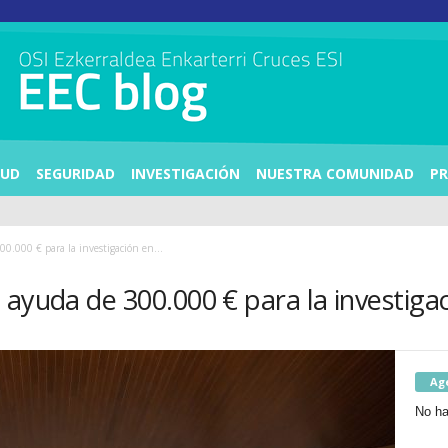
LUD
SEGURIDAD
INVESTIGACIÓN
NUESTRA COMUNIDAD
PR
Biocruces obtiene una ayuda de 300.000 € para la investigación en...
Biocruces obtiene una ayuda d
Ag
No ha