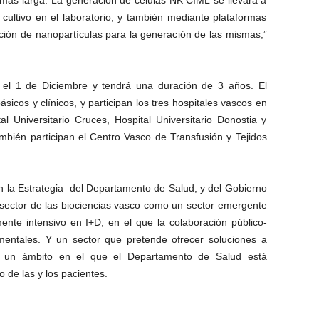
 más larga. La generación de células NK CIML se llevará a
cultivo en el laboratorio, y también mediante plataformas
ción de nanopartículas para la generación de las mismas,”
 el 1 de Diciembre y tendrá una duración de 3 años. El
sicos y clínicos, y participan los tres hospitales vascos en
l Universitario Cruces, Hospital Universitario Donostia y
bién participan el Centro Vasco de Transfusión y Tejidos
n la Estrategia del Departamento de Salud, y del Gobierno
 sector de las biociencias vasco como un sector emergente
ente intensivo en I+D, en el que la colaboración público-
mentales. Y un sector que pretende ofrecer soluciones a
, un ámbito en el que el Departamento de Salud está
o de las y los pacientes.