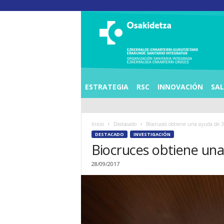
O
S
I
E
Z
K
E
ESTRATEGIA
RSC
INNOVACIÓN
SA
R
R
A
Inicio
Destacado
L
DESTACADO
INVESTIGACIÓN
D
E
A
28/09/2017
E
N
K
A
R
T