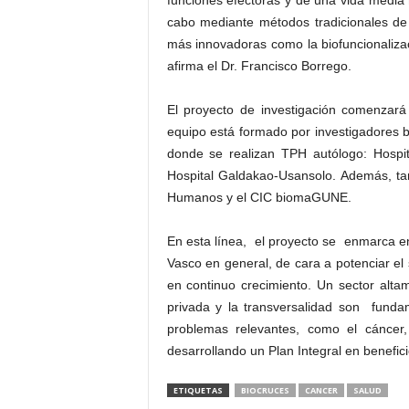
funciones efectoras y de una vida media
cabo mediante métodos tradicionales de 
más innovadoras como la biofuncionaliza
afirma el Dr. Francisco Borrego.
El proyecto de investigación comenzará
equipo está formado por investigadores bá
donde se realizan TPH autólogo: Hospita
Hospital Galdakao-Usansolo. Además, tam
Humanos y el CIC biomaGUNE.
En esta línea, el proyecto se enmarca e
Vasco en general, de cara a potenciar el
en continuo crecimiento. Un sector altam
privada y la transversalidad son funda
problemas relevantes, como el cáncer
desarrollando un Plan Integral en benefici
ETIQUETAS
BIOCRUCES
CANCER
SALUD