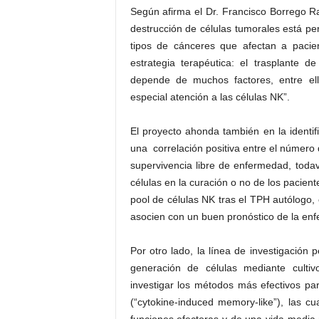
Según afirma el Dr. Francisco Borrego Ra
destrucción de células tumorales está p
tipos de cánceres que afectan a pacie
estrategia terapéutica: el trasplante 
depende de muchos factores, entre el
especial atención a las células NK”.
El proyecto ahonda también en la identi
una correlación positiva entre el número
supervivencia libre de enfermedad, todav
células en la curación o no de los pacien
pool de células NK tras el TPH autólogo, 
asocien con un buen pronóstico de la en
Por otro lado, la línea de investigación 
generación de células mediante culti
investigar los métodos más efectivos p
(“cytokine-induced memory-like”), las c