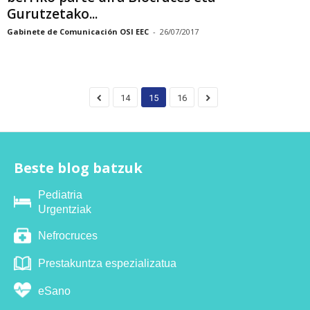
Gurutzetako...
Gabinete de Comunicación OSI EEC
-
26/07/2017
14
15
16
Beste blog batzuk
Pediatria
Urgentziak
Nefrocruces
Prestakuntza espezializatua
eSano