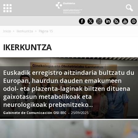
Inicio
Ikerkuntza
Página 15
IKERKUNTZA
Euskadik erregistro aitzindaria bultzatu du
Europan, haurdun dauden emakumeen
odol- eta plazenta-laginak biltzen dituena
gaixotasun metabolikoak eta
neurologikoak prebenitzeko...
Gabinete de Comunicación OSI EEC
-
25/09/2025