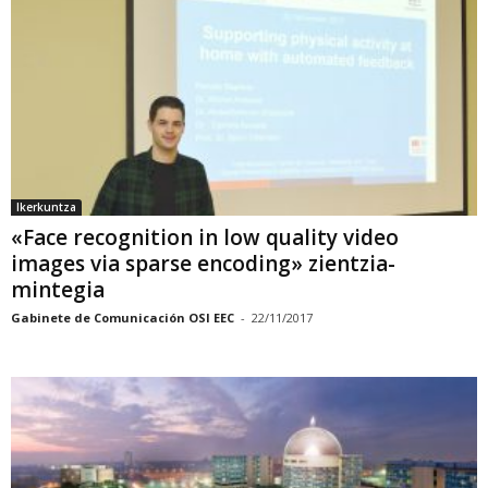
Ikerkuntza
«Face recognition in low quality video
images via sparse encoding» zientzia-
mintegia
Gabinete de Comunicación OSI EEC
-
22/11/2017