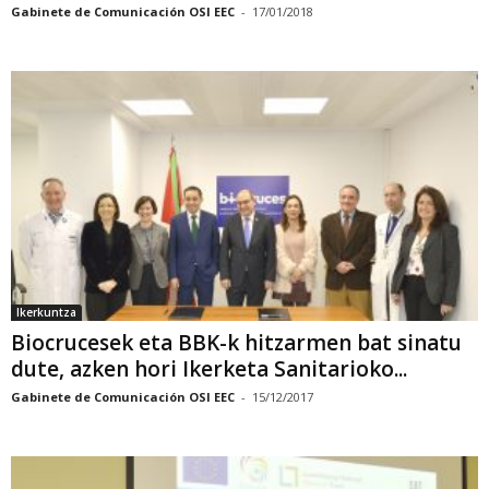
Gabinete de Comunicación OSI EEC
-
17/01/2018
Ikerkuntza
Biocrucesek eta BBK-k hitzarmen bat sinatu
dute, azken hori Ikerketa Sanitarioko...
Gabinete de Comunicación OSI EEC
-
15/12/2017