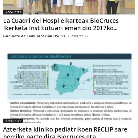
Ikerkuntza
La Cuadri del Hospi elkarteak BioCruces
Ikerketa Institutuari eman dio 2017ko...
Gabinete de Comunicación OSI EEC
-
28/07/2017
Ikerkuntza
Azterketa kliniko pediatrikoen RECLIP sare
berriko parte dira Biocruces eta