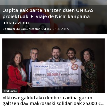
Ospitaleak parte hartzen duen UNICAS
proiektuak ‘El viaje de Nica’ kanpaina
abiarazi du
Gabinete de Comunicación OSI EEC
-
15/05/2025
Ikerkuntza
«Iktusa: galdutako denbora adina garun
galtzen da» makrosaski solidarioak 25.000 €...