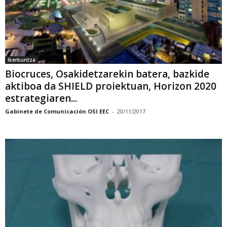
Ikerkuntza
Biocruces, Osakidetzarekin batera, bazkide
aktiboa da SHIELD proiektuan, Horizon 2020
estrategiaren...
Gabinete de Comunicación OSI EEC
-
20/11/2017