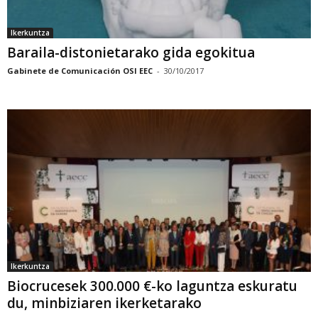
Ikerkuntza
Baraila-distonietarako gida egokitua
Gabinete de Comunicación OSI EEC
-
30/10/2017
Ikerkuntza
Biocrucesek 300.000 €-ko laguntza eskuratu
du, minbiziaren ikerketarako