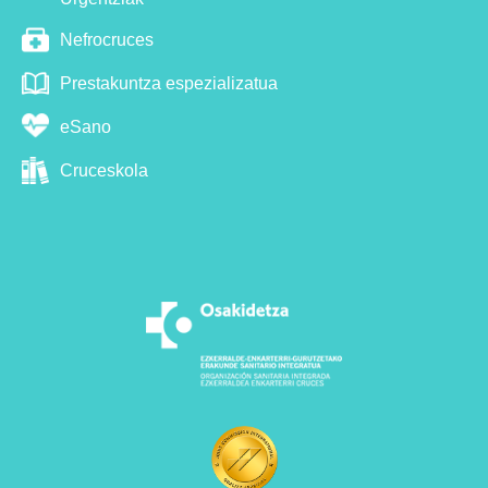
Nefrocruces
Prestakuntza espezializatua
eSano
Cruceskola