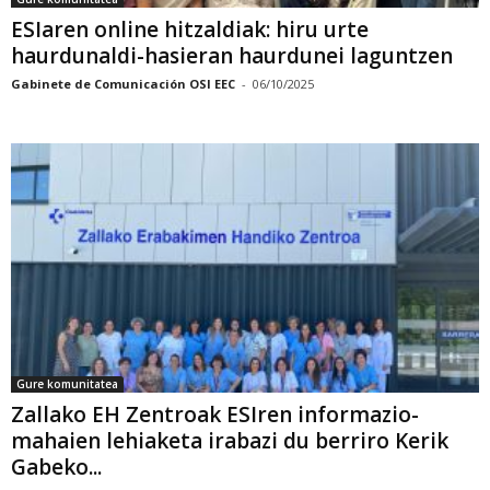
ESIaren online hitzaldiak: hiru urte
haurdunaldi-hasieran haurdunei laguntzen
Gabinete de Comunicación OSI EEC
-
06/10/2025
Gure komunitatea
Zallako EH Zentroak ESIren informazio-
mahaien lehiaketa irabazi du berriro Kerik
Gabeko...