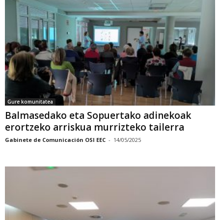
Gure komunitatea
Balmasedako eta Sopuertako adinekoak
erortzeko arriskua murrizteko tailerra
Gabinete de Comunicación OSI EEC
-
14/05/2025