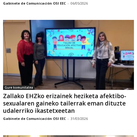
Gabinete de Comunicación OSI EEC
-
06/05/2026
Gure komunitatea
Zallako EHZko erizainek heziketa afektibo-
sexualaren gaineko tailerrak eman dituzte
udalerriko ikastetxeetan
Gabinete de Comunicación OSI EEC
-
31/03/2026