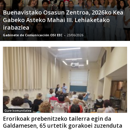
Buenavistako Osasun Zentroa, 2026ko Kea
Gabeko Asteko Mahai III. Lehiaketako
irabazlea
Gabinete de Comunicación OSI EEC
-
23/06/2026
Gure komunitatea
Erorikoak prebenitzeko tailerra egin da
Galdamesen, 65 urtetik gorakoei zuzenduta