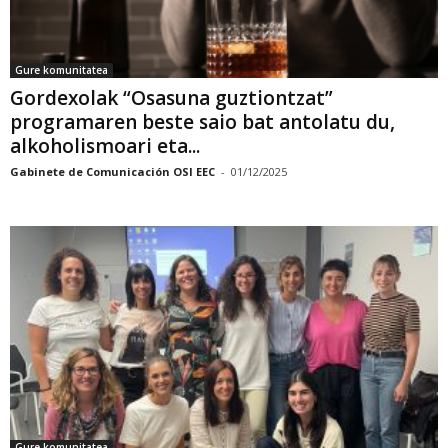
Gure komunitatea
Gordexolak “Osasuna guztiontzat”
programaren beste saio bat antolatu du,
alkoholismoari eta...
Gabinete de Comunicación OSI EEC
-
01/12/2025
Gure komunitatea