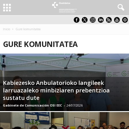
Inicio
Gure komunitatea
GURE KOMUNITATEA
Kabiezesko Anbulatorioko langileek
larruazaleko minbiziaren prebentzioa
sustatu dute
Gabinete de Comunicación OSI EEC
-
24/07/2026