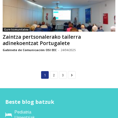
Gure komunitatea
Zaintza pertsonalerako tailerra
adinekoentzat Portugalete
Gabinete de Comunicación OSI EEC
-
24/04/2025
1
2
3
Beste blog batzuk
Pediatria
Urgentziak