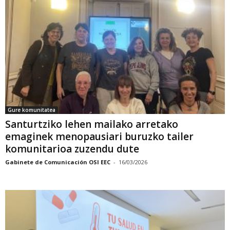
Gure komunitatea
Santurtziko lehen mailako arretako
emaginek menopausiari buruzko tailer
komunitarioa zuzendu dute
Gabinete de Comunicación OSI EEC
-
16/03/2026