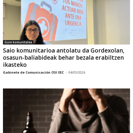
Gure komunitatea
Saio komunitarioa antolatu da Gordexolan,
osasun-baliabideak behar bezala erabiltzen
ikasteko
Gabinete de Comunicación OSI EEC
-
04/03/2026