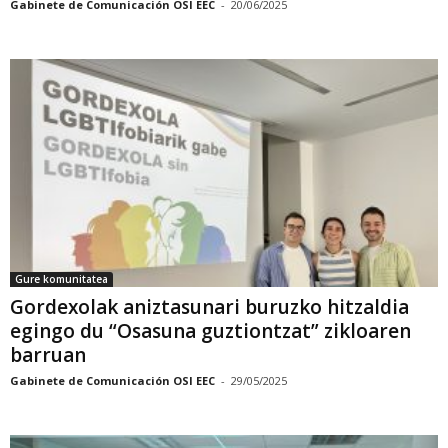
Gabinete de Comunicación OSI EEC
-
20/06/2025
Gure komunitatea
Gordexolak aniztasunari buruzko hitzaldia
egingo du “Osasuna guztiontzat” zikloaren
barruan
Gabinete de Comunicación OSI EEC
-
29/05/2025