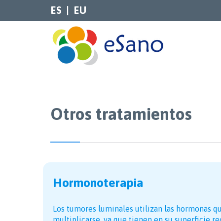
ES
EU
Otros tratamientos
Hormonoterapia
Los tumores luminales utilizan las hormonas q
multiplicarse, ya que tienen en su superficie r