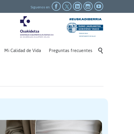




Siguenos en:
Skip

Mi Calidad de Vida
Preguntas frecuentes
to
content