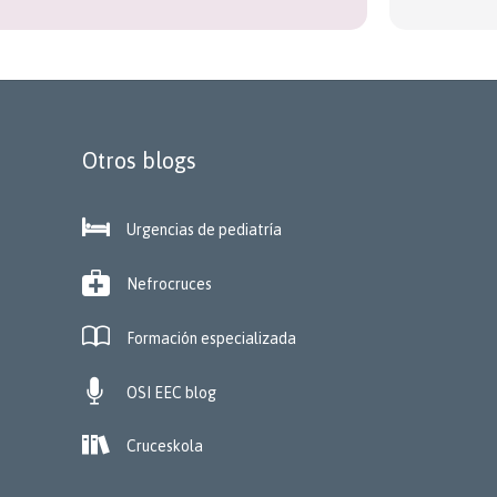
Otros blogs

Urgencias de pediatría

Nefrocruces

Formación especializada

OSI EEC blog

Cruceskola