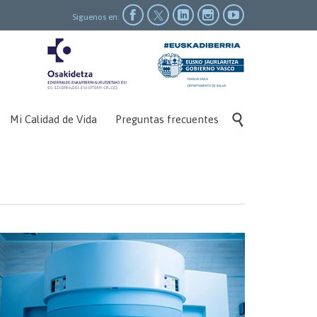




Siguenos en:
Skip

Mi Calidad de Vida
Preguntas frecuentes
to
content