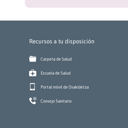
Recursos a tu disposición

Carpeta de Salud

Escuela de Salud

Portal móvil de Osakidetza

Consejo Sanitario