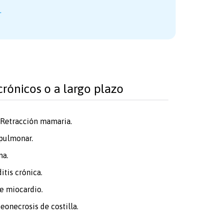
.
crónicos o a largo plazo
. Retracción mamaria.
 pulmonar.
ma.
itis crónica.
de miocardio.
eonecrosis de costilla.