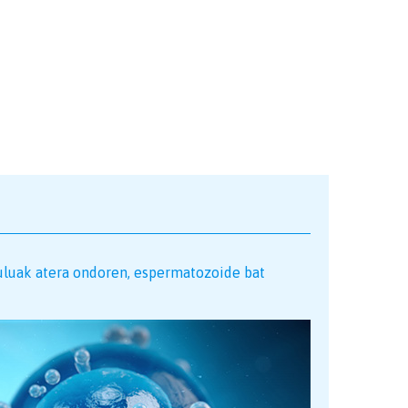
buluak atera ondoren, espermatozoide bat