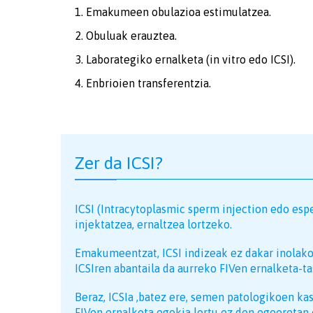
Emakumeen obulazioa estimulatzea.
Obuluak erauztea.
Laborategiko ernalketa (in vitro edo ICSI).
Enbrioien transferentzia.
Zer da ICSI?
ICSI (Intracytoplasmic sperm injection edo esp
injektatzea, ernaltzea lortzeko.
Emakumeentzat, ICSI indizeak ez dakar inolako 
ICSIren abantaila da aurreko FIVen ernalketa-ta
Beraz, ICSIa ,batez ere, semen patologikoen k
FIVen ernalketa egokia lortu ez den egoeretan 