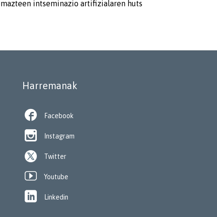
emazteen intseminazio artifizialaren huts
Harremanak

Facebook

Instagram
Twitter

Youtube

Linkedin