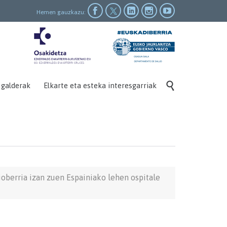




Hemen gauzkazu:

 galderak
Elkarte eta esteka interesgarriak
ioberria izan zuen Espainiako lehen ospitale