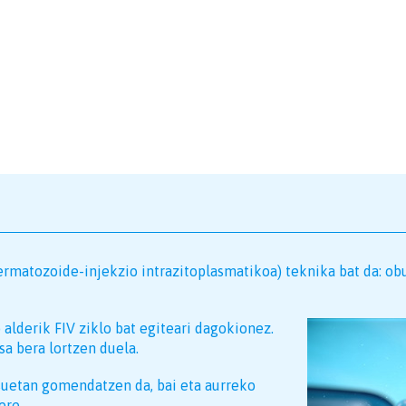
ermatozoide-injekzio intrazitoplasmatikoa) teknika bat da: o
alderik FIV ziklo bat egiteari dagokionez.
sa bera lortzen duela.
asuetan gomendatzen da, bai eta aurreko
ere.