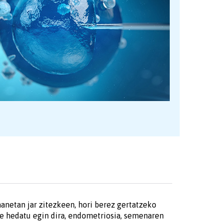
anetan jar zitezkeen, hori berez gertatzeko
re hedatu egin dira, endometriosia, semenaren