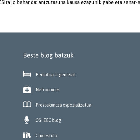
ICSIra jo behar da: antzutasuna kausa ezagunik gabe eta senar-
Beste blog batzuk

Pediatria Urgentziak

Nefrocruces

Prestakuntza espezializatua

OSI EEC blog

Cruceskola