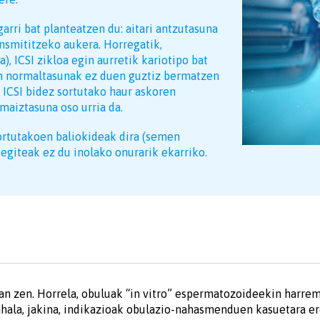
garri bat planteatzen du: aitari antzutasuna
nsmititzeko aukera. Horregatik,
), ICSI zikloa egin aurretik kariotipo bat
en normaltasunak ez duen guztiz bermatzen
 ICSI bidez sortutako haur askoren
maiztasuna oso urria da.
ortutakoen baliokideak dira (semen
egiteak ez du inolako onurarik ekarriko.
an zen. Horrela, obuluak “in vitro” espermatozoideekin harrem
ahala, jakina, indikazioak obulazio-nahasmenduen kasuetara e