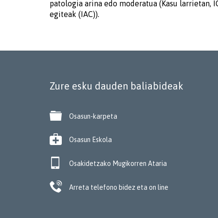
patologia arina edo moderatua (Kasu larrietan, 
egiteak (IAC)).
Zure esku dauden baliabideak

Osasun-karpeta

Osasun Eskola

Osakidetzako Mugikorren Ataria

Arreta telefono bidez eta on line