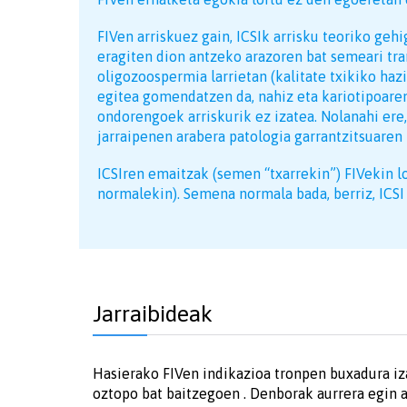
FIVen arriskuez gain, ICSIk arrisku teoriko gehi
eragiten dion antzeko arazoren bat semeari tra
oligozoospermia larrietan (kalitate txikiko hazia
egitea gomendatzen da, nahiz eta kariotipoar
ondorengoek arriskurik ez izatea. Nolanahi ere,
jarraipenen arabera patologia garrantzitsuaren 
ICSIren emaitzak (semen “txarrekin”) FIVekin l
normalekin). Semena normala bada, berriz, ICSI 
Jarraibideak
Hasierako FIVen indikazioa tronpen buxadura iz
oztopo bat baitzegoen . Denborak aurrera egin 