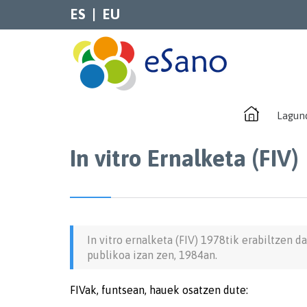
ES
EU
Lagun
In vitro Ernalketa (FIV)
In vitro ernalketa (FIV) 1978tik erabiltzen 
publikoa izan zen, 1984an.
FIVak, funtsean, hauek osatzen dute: