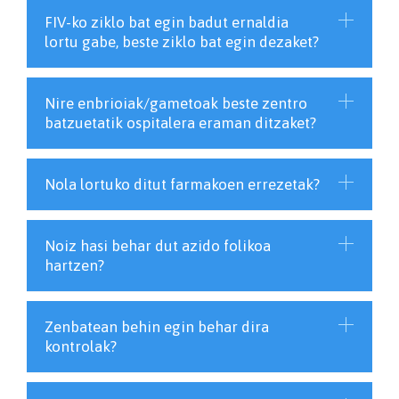
FIV-ko ziklo bat egin badut ernaldia
lortu gabe, beste ziklo bat egin dezaket?
Nire enbrioiak/gametoak beste zentro
batzuetatik ospitalera eraman ditzaket?
Nola lortuko ditut farmakoen errezetak?
Noiz hasi behar dut azido folikoa
hartzen?
Zenbatean behin egin behar dira
kontrolak?