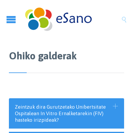

Ohiko galderak
Zeintzuk dira Gurutzetako Unibertsitate
Ospitalean In Vitro Ernalketarekin (FIV)
hasteko irizpideak?