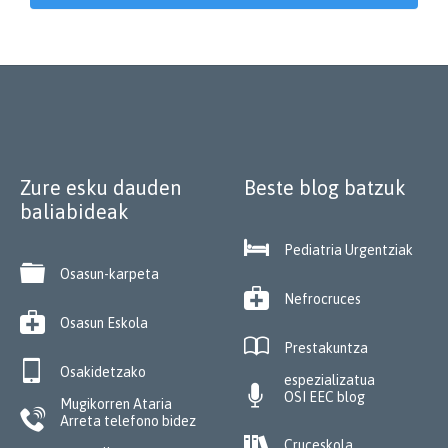
Zure esku dauden
Beste blog batzuk
baliabideak

Pediatria Urgentziak

Osasun-karpeta

Nefrocruces

Osasun Eskola

Prestakuntza

Osakidetzako
espezializatua

OSI EEC blog
Mugikorren Ataria

Arreta telefono bidez

Cruceskola