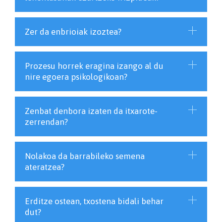
Zer da enbrioiak izoztea?
Prozesu horrek eragina izango al du
nire egoera psikologikoan?
Zenbat denbora izaten da itxarote-
zerrendan?
Nolakoa da barrabileko semena
ateratzea?
Erditze ostean, txostena bidali behar
dut?