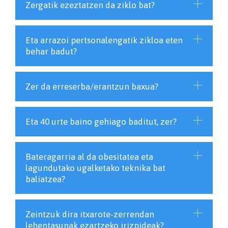
Zergatik ezeztatzen da ziklo bat?
Eta arrazoi pertsonalengatik zikloa eten
behar badut?
Zer da erreserba/erantzun baxua?
Eta 40 urte baino gehiago baditut, zer?
Bateragarria al da obesitatea eta
lagundutako ugalketako teknika bat
baliatzea?
Zeintzuk dira itxarote-zerrendan
lehentasunak ezartzeko irizpideak?