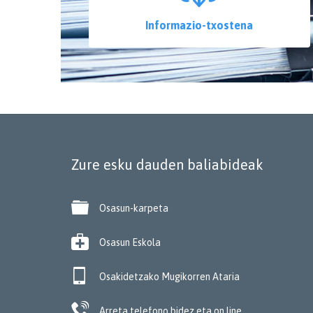
Informazio-txostena
Zure esku dauden baliabideak

Osasun-karpeta

Osasun Eskola

Osakidetzako Mugikorren Ataria

Arreta telefono bidez eta on line