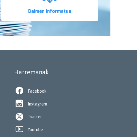
Baimen informatua
Harremanak

Facebook

Instagram
Twitter

Youtube