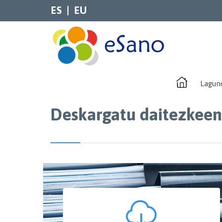
ES
EU
Lagun
Deskargatu daitezkee
