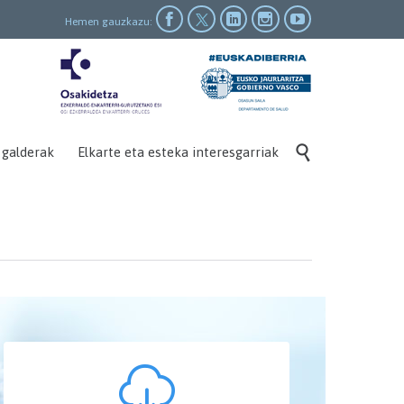




Hemen gauzkazu:

 galderak
Elkarte eta esteka interesgarriak
