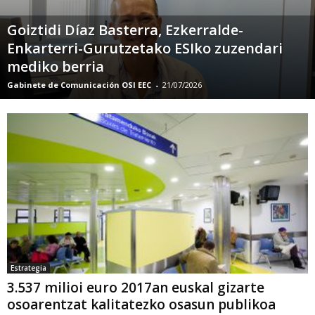
Goiztidi Díaz Basterra, Ezkerralde-
Enkarterri-Gurutzetako ESIko zuzendari
mediko berria
Gabinete de Comunicación OSI EEC
-
21/07/2026
Estrategia
3.537 milioi euro 2017an euskal gizarte
osoarentzat kalitatezko osasun publikoa