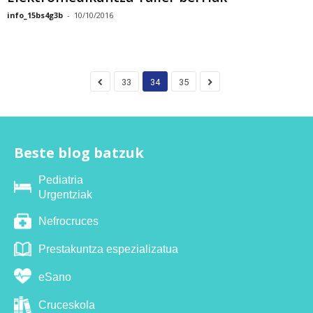
info_15bs4g3b
-
10/10/2016
33
34
35
Beste blog batzuk
Pediatria
Urgentziak
Nefrocruces
Prestakuntza espezializatua
eSano
Cruceskola