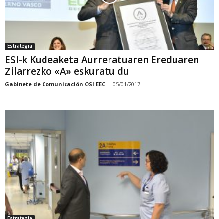
Estrategia
ESI-k Kudeaketa Aurreratuaren Ereduaren
Zilarrezko «A» eskuratu du
Gabinete de Comunicación OSI EEC
-
05/01/2017
Estrategia