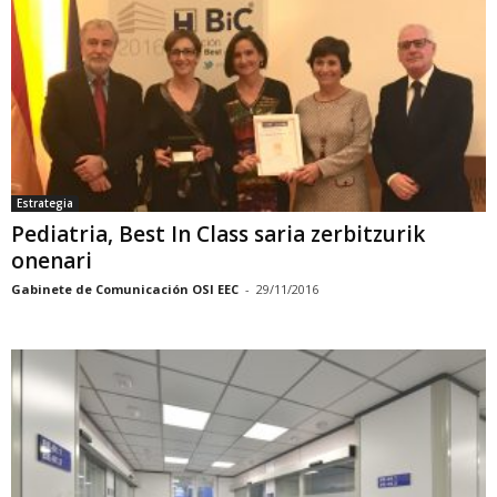
Estrategia
Pediatria, Best In Class saria zerbitzurik
onenari
Gabinete de Comunicación OSI EEC
-
29/11/2016