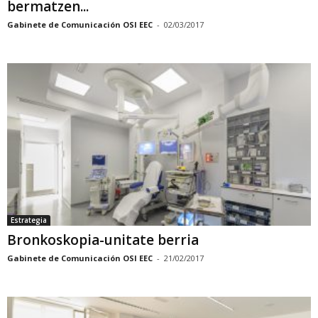
bermatzen...
Gabinete de Comunicación OSI EEC
-
02/03/2017
Estrategia
Bronkoskopia-unitate berria
Gabinete de Comunicación OSI EEC
-
21/02/2017