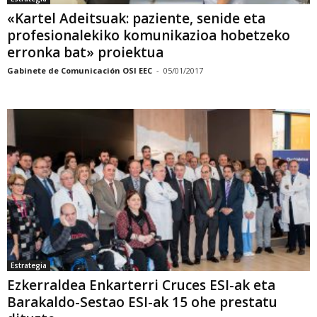
«Kartel Adeitsuak: paziente, senide eta
profesionalekiko komunikazioa hobetzeko
erronka bat» proiektua
Gabinete de Comunicación OSI EEC
-
05/01/2017
Estrategia
Ezkerraldea Enkarterri Cruces ESI-ak eta
Barakaldo-Sestao ESI-ak 15 ohe prestatu