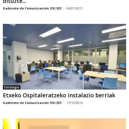
dituzte...
Gabinete de Comunicación OSI EEC
-
04/01/2017
Estrategia
Etxeko Ospitaleratzeko instalazio berriak
Gabinete de Comunicación OSI EEC
-
17/12/2016