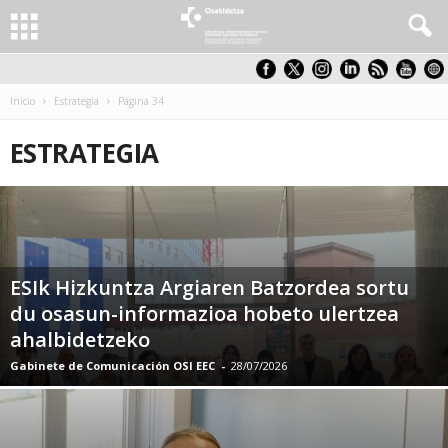
Inicio
Estrategia
Página 34
ESTRATEGIA
ESIk Hizkuntza Argiaren Batzordea sortu
du osasun-informazioa hobeto ulertzea
ahalbidetzeko
Gabinete de Comunicación OSI EEC
-
28/07/2026