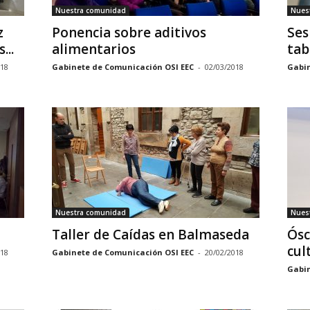
Nuestra comunidad
Nues
z
Ponencia sobre aditivos
Ses
...
alimentarios
tab
018
Gabinete de Comunicación OSI EEC
-
02/03/2018
Gabin
Nuestra comunidad
Nues
Taller de Caídas en Balmaseda
Ósc
cul
018
Gabinete de Comunicación OSI EEC
-
20/02/2018
Gabin