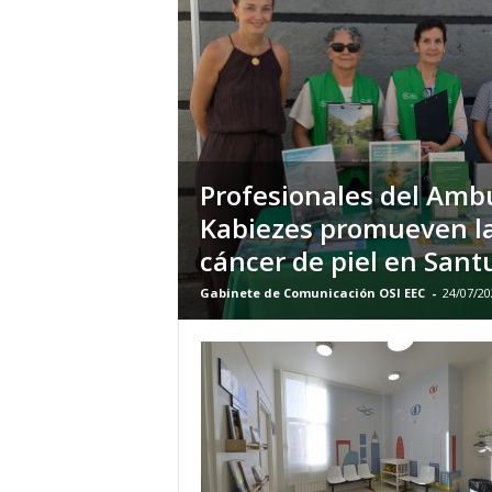
E
R
R
I
C
R
U
C
Profesionales del Ambu
E
Kabiezes promueven la
S
cáncer de piel en Santu
Gabinete de Comunicación OSI EEC
-
24/07/20