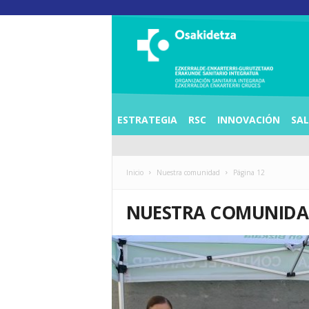
O
S
I
E
Z
K
E
ESTRATEGIA
RSC
INNOVACIÓN
SA
R
R
A
L
Inicio
Nuestra comunidad
Página 12
D
E
NUESTRA COMUNID
A
E
N
K
A
R
T