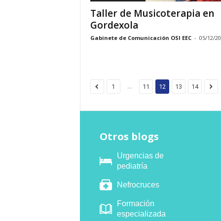
Taller de Musicoterapia en
Gordexola
Gabinete de Comunicación OSI EEC
-
05/12/2
...
1
11
12
13
14
Otros blogs
Urgencias de
pediatría
Nefrocruces
Formación
especializada