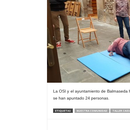
E
R
R
I
C
R
U
C
E
S
La OSI y el ayuntamiento de Balmaseda ha
se han apuntado 24 personas.
ETIQUETAS
NUESTRA COMUNIDAD
TALLER CAID