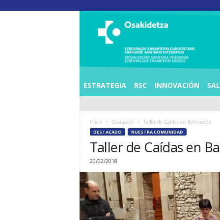
O
S
I
E
Z
K
E
ESTRATEGIA
RSC
INNOVACIÓN
SA
R
R
A
Inicio
Destacado
Taller de Caídas en Balmaseda
L
DESTACADO
NUESTRA COMUNIDAD
D
Taller de Caídas en B
E
A
20/02/2018
E
N
K
A
R
T