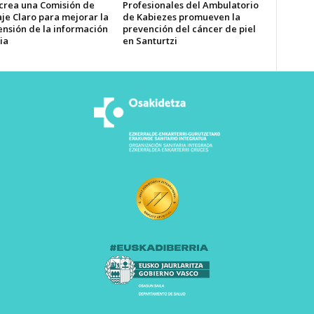
 crea una Comisión de
Profesionales del Ambulatorio
je Claro para mejorar la
de Kabiezes promueven la
nsión de la información
prevención del cáncer de piel
ia
en Santurtzi