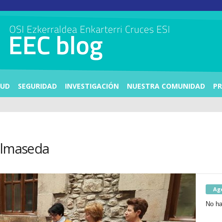
LUD
SEGURIDAD
INVESTIGACIÓN
NUESTRA COMUNIDAD
PR
almaseda
Ag
No ha