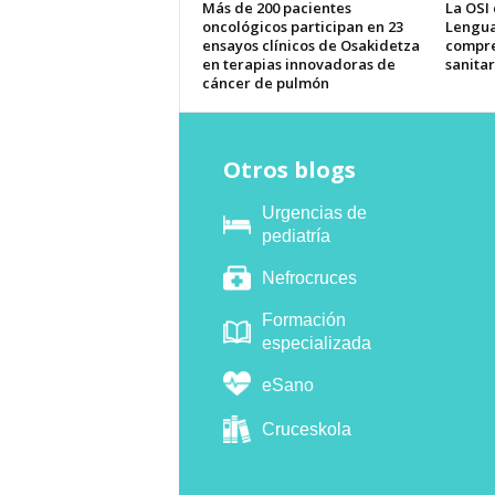
Más de 200 pacientes
La OSI
oncológicos participan en 23
Lengua
ensayos clínicos de Osakidetza
compre
en terapias innovadoras de
sanitar
cáncer de pulmón
Otros blogs
Urgencias de
pediatría
Nefrocruces
Formación
especializada
eSano
Cruceskola