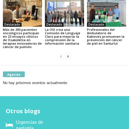
Destacado
Destacado
Destacado
Más de 200 pacientes
La OSI crea una
Profesionales del
oncológicos participan
Comisión de Lenguaje
Ambulatorio de
en 23 ensayos clínicos
Claro para mejorar la
Kabiezes promueven la
de Osakidetza en
comprensión de la
prevención del cáncer
terapias innovadoras de
información sanitaria
de piel en Santurtzi
cáncer de pulmón
Agenda
No hay próximos eventos actualmente.
Otros blogs
Urgencias de
pediatría