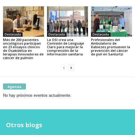
Destacado
Destacado
Destacado
Más de 200 pacientes
La OSI crea una
Profesionales del
oncológicos participan
Comisión de Lenguaje
Ambulatorio de
en 23 ensayos clínicos
Claro para mejorar la
Kabiezes promueven la
de Osakidetza en
comprensión de la
prevención del cáncer
terapias innovadoras de
información sanitaria
de piel en Santurtzi
cáncer de pulmón
Agenda
No hay próximos eventos actualmente.
Otros blogs