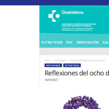
O
S
I
E
Z
K
E
ESTRATEGIA
RSC
INNOVACIÓN
SA
R
R
A
Inicio
Destacado
Reflexiones del ocho de marzo
L
DESTACADO
ESTRATEGIA
D
Reflexiones del ocho 
E
A
16/03/2021
E
N
K
A
R
T