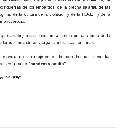
n revindicado la equidad, cansadas de la violencia, de
 postguerras de los embargos, de la brecha salarial, de las
ginia, de la cultura de la violación y de la R.A.E . y de la
l menosprecio.
que las mujeres se encuentran en la primera línea de la
dadoras, innovadoras y organizadoras comunitarias.
mportancia de las mujeres en la sociedad así como las
la bien llamada
“pandemia oculta”
.
 la OSI EEC