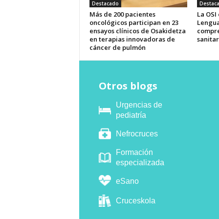
Destacado
Destac
Más de 200 pacientes
La OSI
oncológicos participan en 23
Lengua
ensayos clínicos de Osakidetza
compre
en terapias innovadoras de
sanitar
cáncer de pulmón
Otros blogs
Urgencias de
pediatría
Nefrocruces
Formación
especializada
eSano
Cruceskola