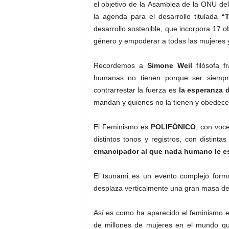
el objetivo de la Asamblea de la ONU d
la agenda para el desarrollo titulada
“
desarrollo sostenible, que incorpora 17 o
género y empoderar a todas las mujeres y
Recordemos a
Simone Weil
filósofa f
humanas no tienen porque ser siempre
contrarrestar la fuerza es
la esperanza d
mandan y quienes no la tienen y obedecen
El Feminismo es
POLIFÓNICO
, con voc
distintos tonos y registros, con distint
emancipador al que nada humano le es
El tsunami es un evento complejo form
desplaza verticalmente una gran masa de
Así es como ha aparecido el feminismo en
de millones de mujeres en el mundo qu