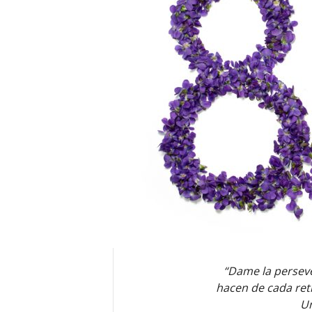
E
R
R
I
C
R
U
C
E
S
“Dame la perseve
hacen de cada ret
Un