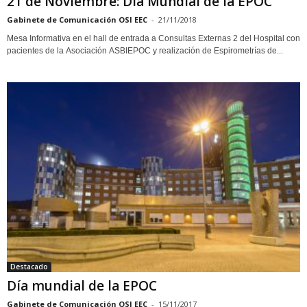
21 de Noviembre: Día Mundial de la EPOC
Gabinete de Comunicación OSI EEC
-
21/11/2018
Mesa Informativa en el hall de entrada a Consultas Externas 2 del Hospital con
pacientes de la Asociación ASBIEPOC y realización de Espirometrías de...
Destacado
Día mundial de la EPOC
Gabinete de Comunicación OSI EEC
-
15/11/2017