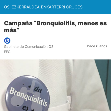
OSI EZKERRALDEA ENKARTERRI CRUCES
Campaña “Bronquiolitis, menos es
más”
hace 8 años
Gabinete de Comunicación OSI
EEC