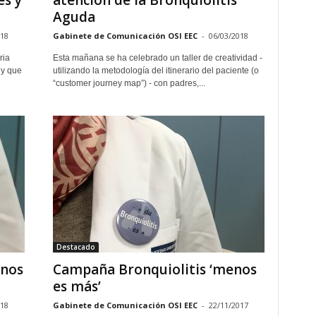
es y
atención de la Bronquiolitis
Aguda
018
Gabinete de Comunicación OSI EEC
-
06/03/2018
ria
Esta mañana se ha celebrado un taller de creatividad -
 y que
utilizando la metodología del itinerario del paciente (o
“customer journey map”) - con padres,...
Destacado
enos
Campaña Bronquiolitis ‘menos
es más’
018
Gabinete de Comunicación OSI EEC
-
22/11/2017