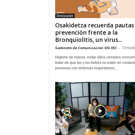
E
R
Destacado
R
I
Osakidetza recuerda pautas
C
prevención frente a la
R
Bronquiolitis, un virus...
U
C
Gabinete de Comunicación OSI EEC
-
17/10/2
E
Higiene de manos, evitar sitios cerrados concurr
S
tratar de que las y los bebés no estén en contact
personas con síntomas respiratorios,...