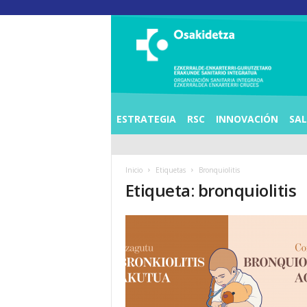
O
S
I
E
Z
K
E
ESTRATEGIA
RSC
INNOVACIÓN
SA
R
R
A
Inicio
Etiquetas
Bronquiolitis
L
Etiqueta: bronquiolitis
D
E
A
E
N
K
A
R
T