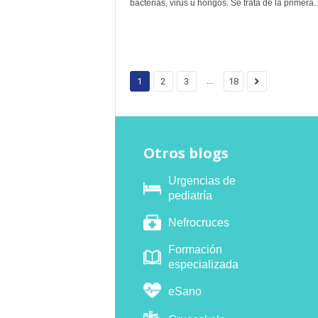
bacterias, virus u hongos. Se trata de la primera..
...
1
2
3
18
Otros blogs
Urgencias de
pediatría
Nefrocruces
Formación
especializada
eSano