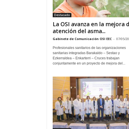
E
R
Destacado
R
I
La OSI avanza en la mejora d
C
atención del asma...
R
Gabinete de Comunicación OSI EEC
-
07/05/2
U
C
Profesionales sanitarios de las organizaciones
E
sanitarias integradas Barakaldo – Sestao y
S
Ezkerraldea – Enkarterri – Cruces trabajan
conjuntamente en un proyecto de mejora del...