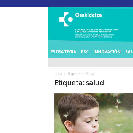
O
S
I
E
Z
K
E
ESTRATEGIA
RSC
INNOVACIÓN
SA
R
R
A
Inicio
Etiquetas
Salud
L
Etiqueta: salud
D
E
A
E
N
K
A
R
T