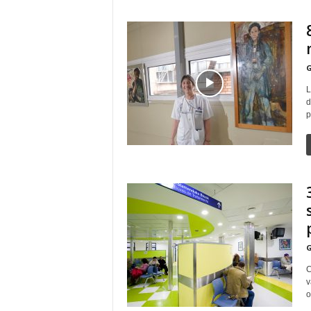
G
L
d
p
G
C
v
o