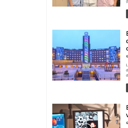
(
G
L
d
d
G