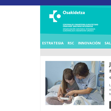
O
S
I
E
Z
K
E
R
R
A
L
ESTRATEGIA
RSC
INNOVACIÓN
SA
D
E
A
E
N
K
A
R
T
E
R
G
R
I
L
C
R
v
U
h
C
E
S