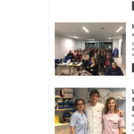
G
E
#
t
G
E
p