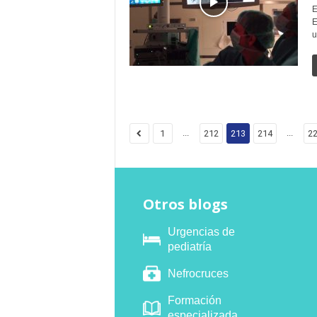
E
E
u
...
...
1
212
213
214
2
Otros blogs
Urgencias de
pediatría
Nefrocruces
Formación
especializada