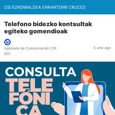
OSI EZKERRALDEA ENKARTERRI CRUCES
Telefono bidezko kontsultak
egiteko gomendioak
5 urte ago
Gabinete de Comunicación OSI
EEC