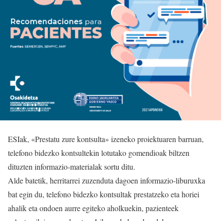
ESIak, «Prestatu zure kontsulta» izeneko proiektuaren barruan,
telefono bidezko kontsultekin lotutako gomendioak biltzen
dituzten informazio-materialak sortu ditu.
Alde batetik, herritarrei zuzenduta dagoen informazio-liburuxka
bat egin du, telefono bidezko kontsultak prestatzeko eta horiei
ahalik eta ondoen aurre egiteko aholkuekin, pazienteek