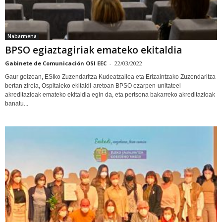
Nabarmena
BPSO egiaztagiriak emateko ekitaldia
Gabinete de Comunicación OSI EEC
-
22/03/2022
Gaur goizean, ESIko Zuzendaritza Kudeatzailea eta Erizaintzako Zuzendaritza
bertan zirela, Ospitaleko ekitaldi-aretoan BPSO ezarpen-unitateei
akreditazioak emateko ekitaldia egin da, eta pertsona bakarreko akreditazioak
banatu...