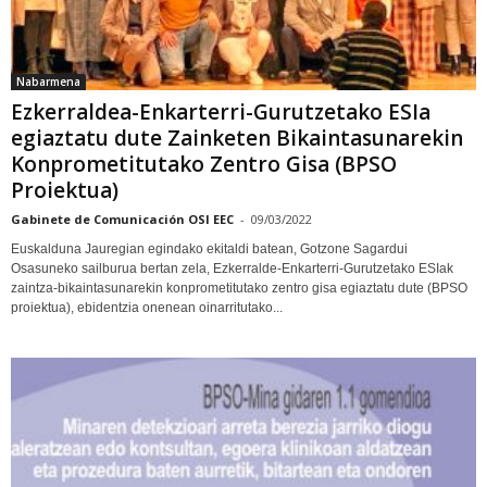
Nabarmena
Ezkerraldea-Enkarterri-Gurutzetako ESIa
egiaztatu dute Zainketen Bikaintasunarekin
Konprometitutako Zentro Gisa (BPSO
Proiektua)
Gabinete de Comunicación OSI EEC
-
09/03/2022
Euskalduna Jauregian egindako ekitaldi batean, Gotzone Sagardui
Osasuneko sailburua bertan zela, Ezkerralde-Enkarterri-Gurutzetako ESIak
zaintza-bikaintasunarekin konprometitutako zentro gisa egiaztatu dute (BPSO
proiektua), ebidentzia onenean oinarritutako...