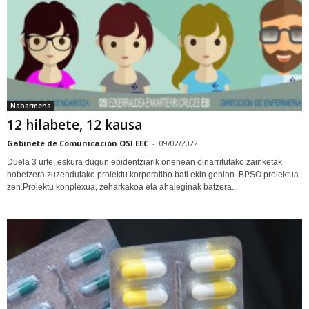
Nabarmena
12 hilabete, 12 kausa
Gabinete de Comunicación OSI EEC
-
09/02/2022
Duela 3 urte, eskura dugun ebidentziarik onenean oinarritutako zainketak
hobetzera zuzendutako proiektu korporatibo bati ekin genion. BPSO proiektua
zen.Proiektu konplexua, zeharkakoa eta ahaleginak batzera...