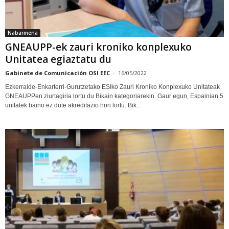
Nabarmena
GNEAUPP-ek zauri kroniko konplexuko
Unitatea egiaztatu du
Gabinete de Comunicación OSI EEC
-
16/05/2022
Ezkerralde-Enkarterri-Gurutzetako ESIko Zauri Kroniko Konplexuko Unitateak
GNEAUPPen ziurtagiria lortu du Bikain kategoriarekin. Gaur egun, Espainian 5
unitatek baino ez dute akreditazio hori lortu: Bik...