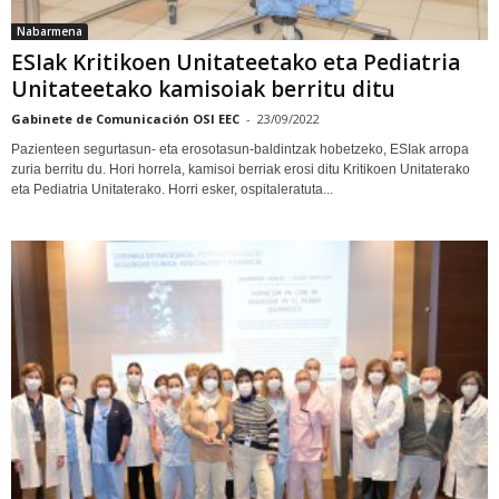
Nabarmena
ESIak Kritikoen Unitateetako eta Pediatria
Unitateetako kamisoiak berritu ditu
Gabinete de Comunicación OSI EEC
-
23/09/2022
Pazienteen segurtasun- eta erosotasun-baldintzak hobetzeko, ESIak arropa
zuria berritu du. Hori horrela, kamisoi berriak erosi ditu Kritikoen Unitaterako
eta Pediatria Unitaterako. Horri esker, ospitaleratuta...