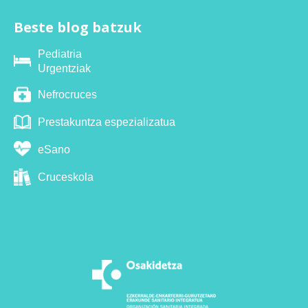
Beste blog batzuk
Pediatria
Urgentziak
Nefrocruces
Prestakuntza espezializatua
eSano
Cruceskola