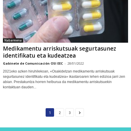
Nabarmena
Medikamentu arriskutsuak segurtasunez
identifikatu eta kudeatzea
Gabinete de Comunicación OSI EEC
-
28/01/2022
2021eko azken hiruhilekoan, «Osakidetzan medikamentu arriskutsuak
segurtasunez identifikatu eta kudeatzea» ikastaroaren lehen edizioa jarri zen
abian. Prestakuntza horren helburua da medikamentu arriskutsuekin
kontaktuan dauden...
1
2
3