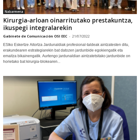
Nabarmena
Kirurgia-arloan oinarritutako prestakuntza,
ikuspegi integralarekin
Gabinete de Comunicación OSI EEC
-
21/07/2022
ESIko Eskertze Aitortza Jardunaldiak profesional-taldeak aintzatesten ditu,
erakundearen estrategiarekin bat datozen jardunbide egokiengatik eta
emaitza bikainengatik. Aurtengo jardunaldian aintzatetsitako jardunbide on
horietako bat kirurgia-blokearen...