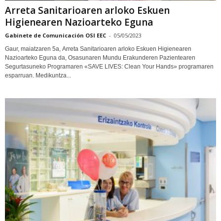
Arreta Sanitarioaren arloko Eskuen
Higienearen Nazioarteko Eguna
Gabinete de Comunicación OSI EEC
-
05/05/2023
Gaur, maiatzaren 5a, Arreta Sanitarioaren arloko Eskuen Higienearen
Nazioarteko Eguna da, Osasunaren Mundu Erakunderen Pazientearen
Segurtasuneko Programaren «SAVE LIVES: Clean Your Hands» programaren
esparruan. Medikuntza...