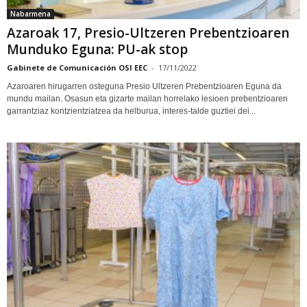
Nabarmena
Azaroak 17, Presio-Ultzeren Prebentzioaren
Munduko Eguna: PU-ak stop
Gabinete de Comunicación OSI EEC
-
17/11/2022
Azaroaren hirugarren osteguna Presio Ultzeren Prebentzioaren Eguna da
mundu mailan. Osasun eta gizarte mailan horrelako lesioen prebentzioaren
garrantziaz kontzientziatzea da helburua, interes-talde guztiei dei...