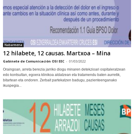
Nabarmena
12 hilabete, 12 causas. Martxoa – Mina
Gabinete de Comunicación OSI EEC
-
01/03/2022
Oraingoan, arreta berezia jarriko diogu minaren detekzioari ospitaleratzean
edo kontsultan, egoera klinikoa aldatzean eta tratamendu baten aurretik,
bitartean eta ondoren. Zerbait partekatzen badugu, pazienteenganako
ikuspegia...