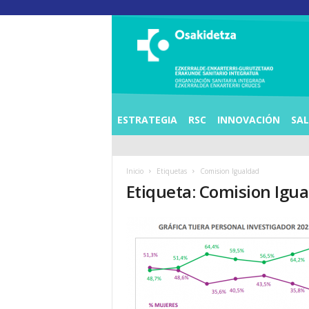
O
S
I
E
Z
K
E
ESTRATEGIA
RSC
INNOVACIÓN
SA
R
R
A
Inicio
Etiquetas
Comision Igualdad
L
Etiqueta: Comision Igu
D
E
A
E
N
K
A
R
T