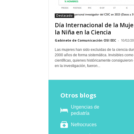
E
R
Destacado
R
I
Día Internacional de la Muje
C
la Niña en la Ciencia
R
Gabinete de Comunicación OSI EEC
-
10/02/2
U
C
Las mujeres han sido excluidas de la ciencia du
E
2000 años de forma sistemática. Invisibles como
S
científicas, quienes históricamente consiguieron 
en la investigación, fueron...
Otros blogs
Urgencias de
pediatría
Nefrocruces