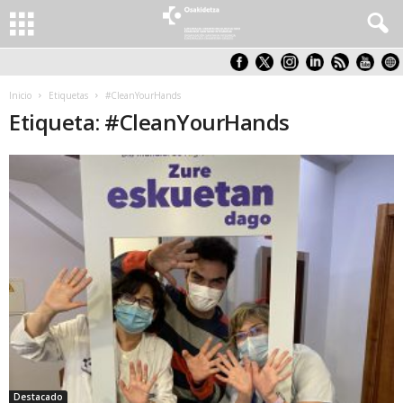
Inicio
Etiquetas
#CleanYourHands
Etiqueta: #CleanYourHands
Destacado