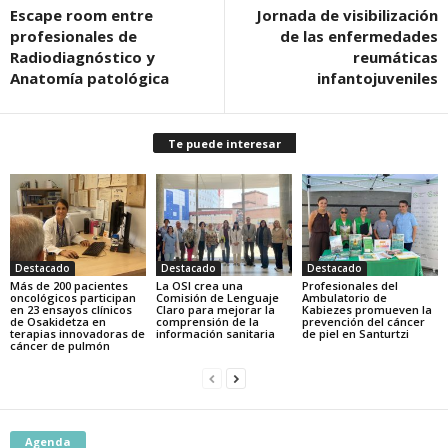
Escape room entre
Jornada de visibilización
profesionales de
de las enfermedades
Radiodiagnóstico y
reumáticas
Anatomía patológica
infantojuveniles
Te puede interesar
Destacado
Destacado
Destacado
Más de 200 pacientes
La OSI crea una
Profesionales del
oncológicos participan
Comisión de Lenguaje
Ambulatorio de
en 23 ensayos clínicos
Claro para mejorar la
Kabiezes promueven la
de Osakidetza en
comprensión de la
prevención del cáncer
terapias innovadoras de
información sanitaria
de piel en Santurtzi
cáncer de pulmón
Agenda