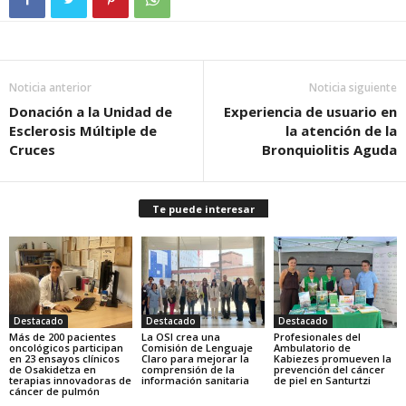
Noticia anterior
Noticia siguiente
Donación a la Unidad de
Experiencia de usuario en
Esclerosis Múltiple de
la atención de la
Cruces
Bronquiolitis Aguda
Te puede interesar
Destacado
Destacado
Destacado
Más de 200 pacientes
La OSI crea una
Profesionales del
oncológicos participan
Comisión de Lenguaje
Ambulatorio de
en 23 ensayos clínicos
Claro para mejorar la
Kabiezes promueven la
de Osakidetza en
comprensión de la
prevención del cáncer
terapias innovadoras de
información sanitaria
de piel en Santurtzi
cáncer de pulmón