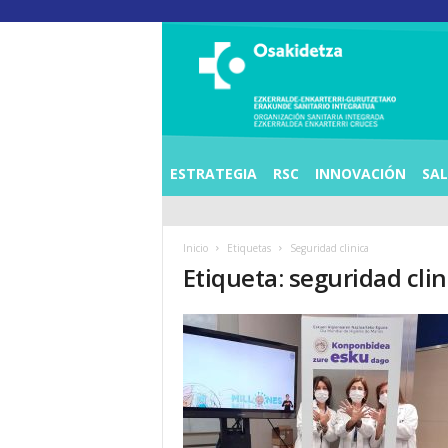
O
S
I
E
Z
K
E
ESTRATEGIA
RSC
INNOVACIÓN
SA
R
R
A
Inicio
Etiquetas
Seguridad clinica
L
Etiqueta: seguridad clin
D
E
A
E
N
K
A
R
T