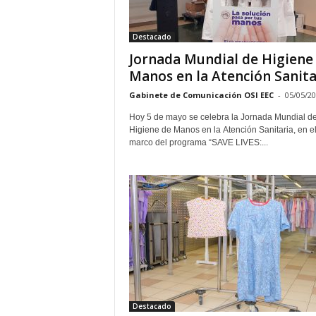
E
R
Destacado
R
I
Jornada Mundial de Higiene
C
Manos en la Atención Sanita
R
Gabinete de Comunicación OSI EEC
-
05/05/2
U
C
Hoy 5 de mayo se celebra la Jornada Mundial d
E
Higiene de Manos en la Atención Sanitaria, en e
S
marco del programa “SAVE LIVES:...
Destacado