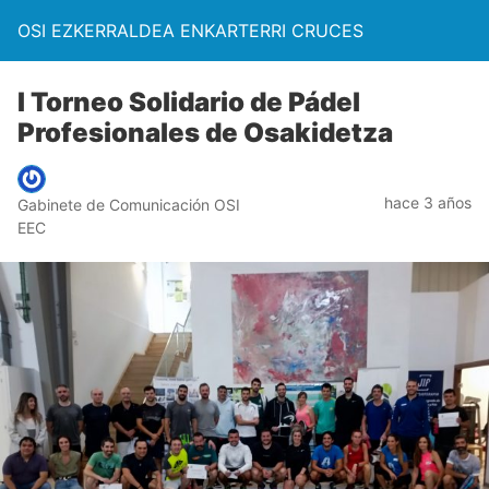
OSI EZKERRALDEA ENKARTERRI CRUCES
I Torneo Solidario de Pádel
Profesionales de Osakidetza
hace 3 años
Gabinete de Comunicación OSI
EEC