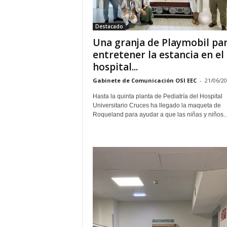
E
R
Destacado
R
I
Una granja de Playmobil pa
C
entretener la estancia en el
R
hospital...
U
C
Gabinete de Comunicación OSI EEC
-
21/06/2
E
Hasta la quinta planta de Pediatría del Hospital
S
Universitario Cruces ha llegado la maqueta de
Roqueland para ayudar a que las niñas y niños..