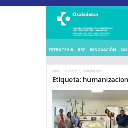
O
S
I
E
Z
K
E
ESTRATEGIA
RSC
INNOVACIÓN
SA
R
R
A
Inicio
Etiquetas
Humanizacion
L
Etiqueta: humanizacio
D
E
A
E
N
K
A
R
T