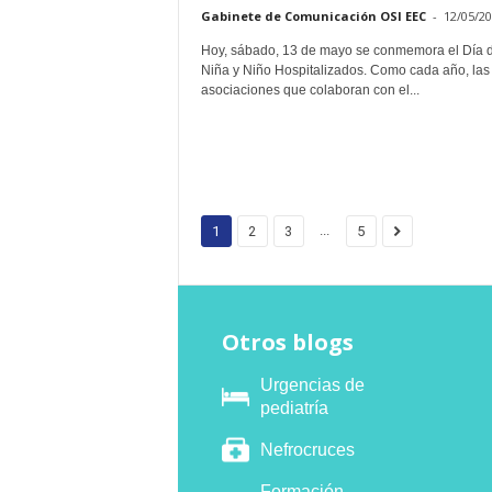
Gabinete de Comunicación OSI EEC
-
12/05/2
Hoy, sábado, 13 de mayo se conmemora el Día d
Niña y Niño Hospitalizados. Como cada año, las
asociaciones que colaboran con el...
...
1
2
3
5
Otros blogs
Urgencias de
pediatría
Nefrocruces
Formación