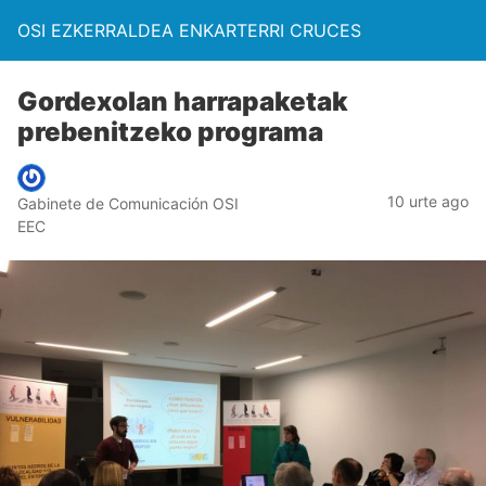
OSI EZKERRALDEA ENKARTERRI CRUCES
Gordexolan harrapaketak
prebenitzeko programa
10 urte ago
Gabinete de Comunicación OSI
EEC