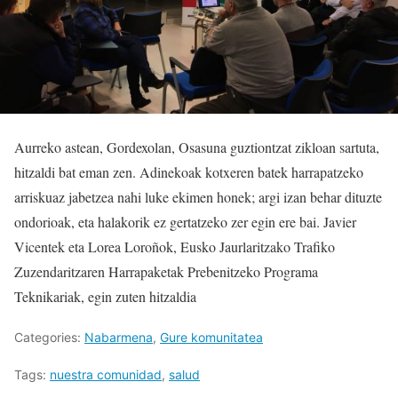
Aurreko astean, Gordexolan, Osasuna guztiontzat zikloan sartuta,
hitzaldi bat eman zen. Adinekoak kotxeren batek harrapatzeko
arriskuaz jabetzea nahi luke ekimen honek; argi izan behar dituzte
ondorioak, eta halakorik ez gertatzeko zer egin ere bai. Javier
Vicentek eta Lorea Loroñok, Eusko Jaurlaritzako Trafiko
Zuzendaritzaren Harrapaketak Prebenitzeko Programa
Teknikariak, egin zuten hitzaldia
Categories:
Nabarmena
,
Gure komunitatea
Tags:
nuestra comunidad
,
salud