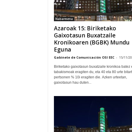
Nabarmena
Azaroak 15: Biriketako
Gaixotasun Buxatzaile
Kronikoaren (BGBK) Mundu
Eguna
Gabinete de Comunicación OSI EEC
-
15/11/2
Biriketako gaixotasun buxatzaile kronikoa batez 
tabakismoak eragiten du, eta 40 eta 80 urte bitar
pertsonen % 10i eragiten die. Azken urteetan,
gaixotasun hau duten...