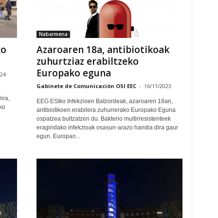
Nabarmena
ko
Azaroaren 18a, antibiotikoak
zuhurtziaz erabiltzeko
Europako eguna
024
Gabinete de Comunicación OSI EEC
-
16/11/2023
ira,
EEG ESIko Infekzioen Batzordeak, azaroaren 18an,
ko
antibiotikoen erabilera zuhurrerako Europako Eguna
ospatzea bultzatzen du. Bakterio multirresistenteek
eragindako infekzioak osasun-arazo handia dira gaur
egun. Europan...