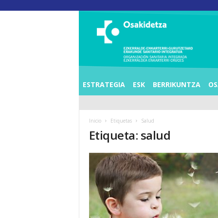
O
S
I
E
Z
K
E
ESTRATEGIA
ESK
BERRIKUNTZA
OS
R
R
A
Inicio
Etiquetas
Salud
L
Etiqueta: salud
D
E
A
E
N
K
A
R
T