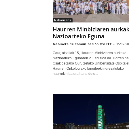
Nabarmena
Haurren Minbiziaren aurka
Nazioarteko Eguna
Gabinete de Comunicación OSI EEC
-
15/02/2
Gaur, otsailak 15, Haurren Minbiziaren aurkako
Nazioarteko Egunaren 21. edizioa da. Horren har
Osakidetzako Gurutzetako Unibertsitate Ospitale
Haurren Onkologiako langileek ingresatutako
haurrekin batera hartu dute...