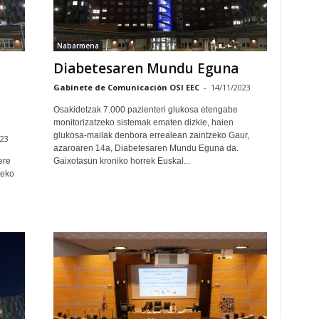
Nabarmena
Diabetesaren Mundu Eguna
Gabinete de Comunicación OSI EEC
-
14/11/2023
Osakidetzak 7.000 pazienteri glukosa etengabe
monitorizatzeko sistemak ematen dizkie, haien
glukosa-mailak denbora errealean zaintzeko Gaur,
023
azaroaren 14a, Diabetesaren Mundu Eguna da.
ere
Gaixotasun kroniko horrek Euskal...
teko