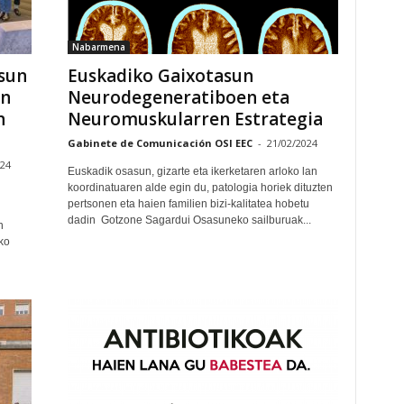
Nabarmena
sun
Euskadiko Gaixotasun
en
Neurodegeneratiboen eta
n
Neuromuskularren Estrategia
Gabinete de Comunicación OSI EEC
-
21/02/2024
024
Euskadik osasun, gizarte eta ikerketaren arloko lan
koordinatuaren alde egin du, patologia horiek dituzten
pertsonen eta haien familien bizi-kalitatea hobetu
dadin Gotzone Sagardui Osasuneko sailburuak...
n
eko