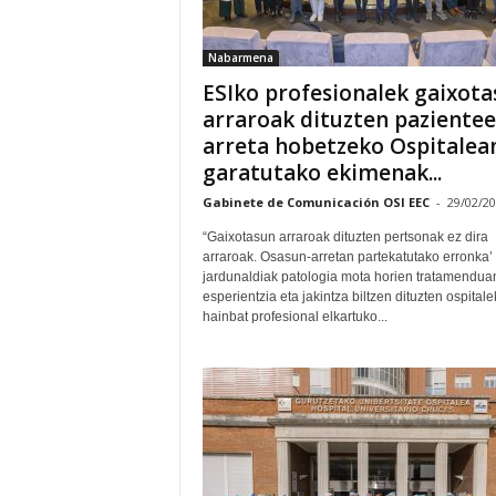
Nabarmena
ESIko profesionalek gaixota
arraroak dituzten paziente
arreta hobetzeko Ospitalea
garatutako ekimenak...
Gabinete de Comunicación OSI EEC
-
29/02/2
“Gaixotasun arraroak dituzten pertsonak ez dira
arraroak. Osasun-arretan partekatutako erronka’
jardunaldiak patologia mota horien tratamendua
esperientzia eta jakintza biltzen dituzten ospital
hainbat profesional elkartuko...