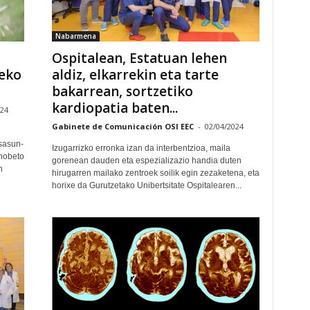
Nabarmena
Ospitalean, Estatuan lehen
eko
aldiz, elkarrekin eta tarte
bakarrean, sortzetiko
kardiopatia baten...
024
Gabinete de Comunicación OSI EEC
-
02/04/2024
sasun-
Izugarrizko erronka izan da interbentzioa, maila
 hobeto
gorenean dauden eta espezializazio handia duten
n
hirugarren mailako zentroek soilik egin zezaketena, eta
horixe da Gurutzetako Unibertsitate Ospitalearen...