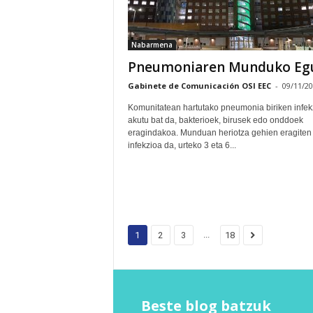
Nabarmena
Pneumoniaren Munduko Eg
Gabinete de Comunicación OSI EEC
-
09/11/2
Komunitatean hartutako pneumonia biriken infek
akutu bat da, bakterioek, birusek edo onddoek
eragindakoa. Munduan heriotza gehien eragiten
infekzioa da, urteko 3 eta 6...
...
1
2
3
18
Beste blog batzuk