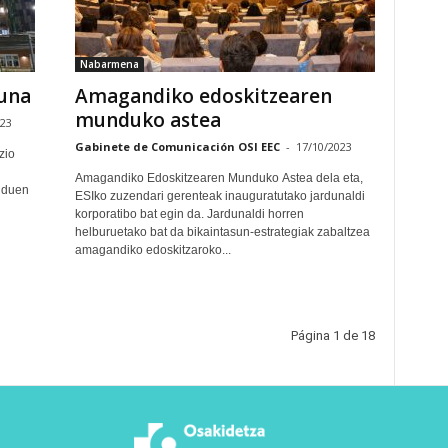
Nabarmena
una
Amagandiko edoskitzearen
munduko astea
023
Gabinete de Comunicación OSI EEC
-
17/10/2023
zio
Amagandiko Edoskitzearen Munduko Astea dela eta,
 duen
ESIko zuzendari gerenteak inauguratutako jardunaldi
korporatibo bat egin da. Jardunaldi horren
helburuetako bat da bikaintasun-estrategiak zabaltzea
amagandiko edoskitzaroko...
Página 1 de 18