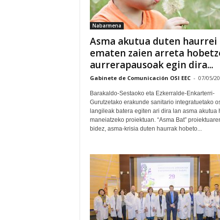
E
R
Nabarmena
R
I
Asma akutua duten haurrei
C
ematen zaien arreta hobetz
R
aurrerapausoak egin dira...
U
C
Gabinete de Comunicación OSI EEC
-
07/05/2
E
Barakaldo-Sestaoko eta Ezkerralde-Enkarterri-
S
Gurutzetako erakunde sanitario integratuetako o
langileak batera egiten ari dira lan asma akutua
maneiatzeko proiektuan. “Asma Bat” proiektuare
bidez, asma-krisia duten haurrak hobeto...