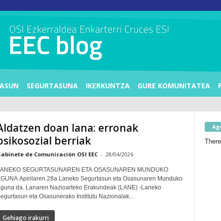
ASUN
SEGURTASUNA
IKERKUNTZA
GURE KOMUNITATEA
Aldatzen doan lana: erronak
Ag
psikosozial berriak
There
abinete de Comunicación OSI EEC
-
28/04/2026
LANEKO SEGURTASUNAREN ETA OSASUNAREN MUNDUKO
rilaren 28a Laneko Segurtasun eta Osasunaren Munduko
guna da. Lanaren Nazioarteko Erakundeak (LANE) -Laneko
egurtasun eta Osasunerako Institutu Nazionalak...
Gehiago irakurri