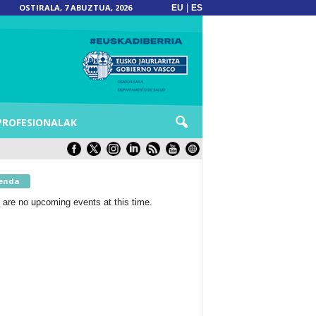
OSTIRALA, 7 ABUZTUA, 2026
|
EU
ES
PROFESIONALAK
enda
 are no upcoming events at this time.