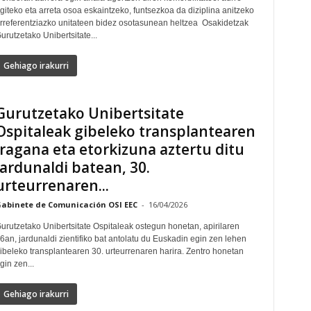
giteko eta arreta osoa eskaintzeko, funtsezkoa da diziplina anitzeko
rreferentziazko unitateen bidez osotasunean heltzea Osakidetzak
urutzetako Unibertsitate...
Gehiago irakurri
Gurutzetako Unibertsitate
Ospitaleak gibeleko transplantearen
iragana eta etorkizuna aztertu ditu
jardunaldi batean, 30.
urteurrenaren...
abinete de Comunicación OSI EEC
-
16/04/2026
urutzetako Unibertsitate Ospitaleak ostegun honetan, apirilaren
6an, jardunaldi zientifiko bat antolatu du Euskadin egin zen lehen
ibeleko transplantearen 30. urteurrenaren harira. Zentro honetan
gin zen...
Gehiago irakurri