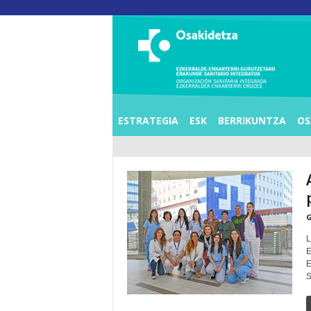
O
S
I
E
Z
K
E
R
R
A
L
ESTRATEGIA
ESK
BERRIKUNTZA
OS
D
E
A
E
N
K
A
R
T
E
R
G
R
I
C
R
EGUNA Api
U
E
C
S
E
S