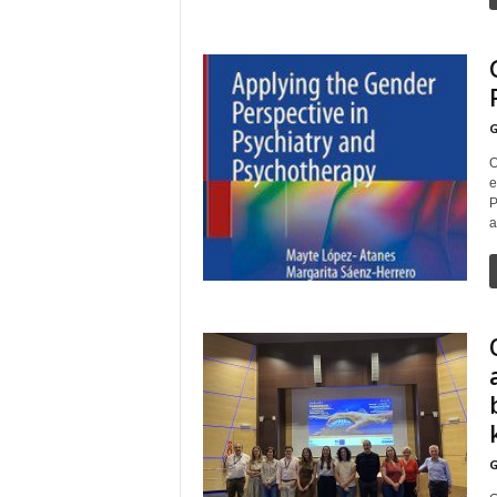
G
O
e
P
a
G