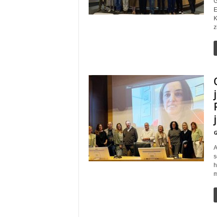
G
E
K
z
G
A
s
h
m