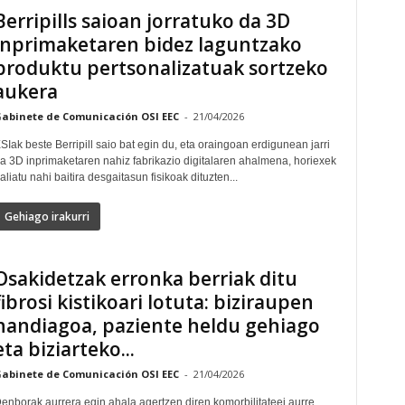
Berripills saioan jorratuko da 3D
inprimaketaren bidez laguntzako
produktu pertsonalizatuak sortzeko
aukera
abinete de Comunicación OSI EEC
-
21/04/2026
SIak beste Berripill saio bat egin du, eta oraingoan erdigunean jarri
a 3D inprimaketaren nahiz fabrikazio digitalaren ahalmena, horiexek
aliatu nahi baitira desgaitasun fisikoak dituzten...
Gehiago irakurri
Osakidetzak erronka berriak ditu
fibrosi kistikoari lotuta: biziraupen
handiagoa, paziente heldu gehiago
eta biziarteko...
abinete de Comunicación OSI EEC
-
21/04/2026
enborak aurrera egin ahala agertzen diren komorbilitateei aurre