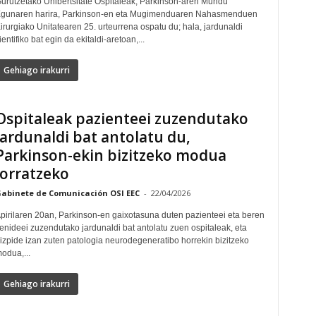
urutzetako Unibertsitate Ospitaleak, Parkinson-aren Mundu
gunaren harira, Parkinson-en eta Mugimenduaren Nahasmenduen
irurgiako Unitatearen 25. urteurrena ospatu du; hala, jardunaldi
ientifiko bat egin da ekitaldi-aretoan,...
Gehiago irakurri
Ospitaleak pazienteei zuzendutako
jardunaldi bat antolatu du,
Parkinson-ekin bizitzeko modua
jorratzeko
abinete de Comunicación OSI EEC
-
22/04/2026
pirilaren 20an, Parkinson-en gaixotasuna duten pazienteei eta beren
enideei zuzendutako jardunaldi bat antolatu zuen ospitaleak, eta
izpide izan zuten patologia neurodegeneratibo horrekin bizitzeko
odua,...
Gehiago irakurri