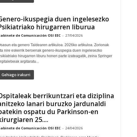
Genero-ikuspegia duen ingelesezko
Psikiatriako hirugarren liburua
abinete de Comunicación OSI EEC
-
27/04/2026
sasun eta genero Taldearen artikuloa. 2026ko artikuloa. Zorionak
ta nire eskerrik beroenak genero-ikuspegia duen ingelesezko
sikiatriako hirugarren liburu honen parte izateagatik, zeina Springer
rgitaletxeak argitaratu...
Gehiago irakurri
Ospitaleak berrikuntzari eta diziplina
anitzeko lanari buruzko jardunaldi
batekin ospatu du Parkinson-en
kirurgiaren 25....
abinete de Comunicación OSI EEC
-
24/04/2026