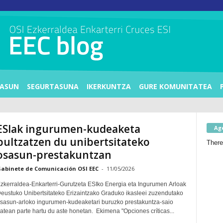
ASUN
SEGURTASUNA
IKERKUNTZA
GURE KOMUNITATEA
ESIak ingurumen-kudeaketa
Ag
bultzatzen du unibertsitateko
There
osasun-prestakuntzan
abinete de Comunicación OSI EEC
-
11/05/2026
zkerraldea-Enkarterri-Gurutzeta ESIko Energia eta Ingurumen Arloak
eustuko Unibertsitateko Erizaintzako Graduko ikasleei zuzendutako
sasun-arloko ingurumen-kudeaketari buruzko prestakuntza-saio
batean parte hartu du aste honetan. Ekimena "Opciones críticas...