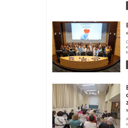
G
O
eg
b
G
A
n