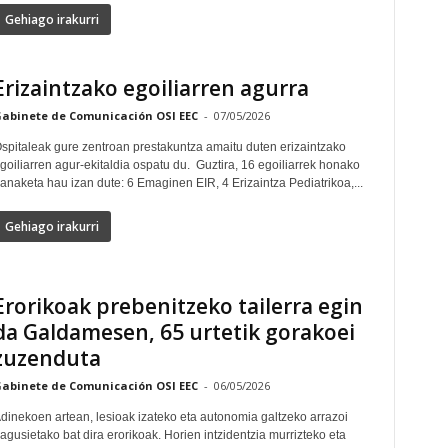
Gehiago irakurri
Erizaintzako egoiliarren agurra
abinete de Comunicación OSI EEC
-
07/05/2026
spitaleak gure zentroan prestakuntza amaitu duten erizaintzako
oiliarren agur-ekitaldia ospatu du. Guztira, 16 egoiliarrek honako
anaketa hau izan dute: 6 Emaginen EIR, 4 Erizaintza Pediatrikoa,...
Gehiago irakurri
Erorikoak prebenitzeko tailerra egin
da Galdamesen, 65 urtetik gorakoei
zuzenduta
abinete de Comunicación OSI EEC
-
06/05/2026
dinekoen artean, lesioak izateko eta autonomia galtzeko arrazoi
agusietako bat dira erorikoak. Horien intzidentzia murrizteko eta