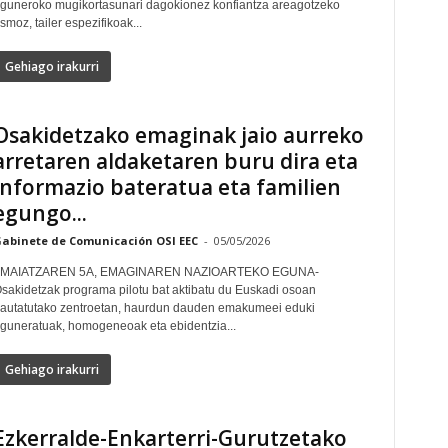
guneroko mugikortasunari dagokionez konfiantza areagotzeko
smoz, tailer espezifikoak...
Gehiago irakurri
Osakidetzako emaginak jaio aurreko
arretaren aldaketaren buru dira eta
informazio bateratua eta familien
egungo...
abinete de Comunicación OSI EEC
-
05/05/2026
 MAIATZAREN 5A, EMAGINAREN NAZIOARTEKO EGUNA-
sakidetzak programa pilotu bat aktibatu du Euskadi osoan
autatutako zentroetan, haurdun dauden emakumeei eduki
guneratuak, homogeneoak eta ebidentzia...
Gehiago irakurri
Ezkerralde-Enkarterri-Gurutzetako