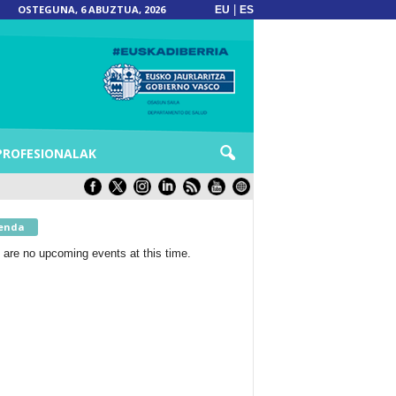
OSTEGUNA, 6 ABUZTUA, 2026
|
EU
ES
PROFESIONALAK
enda
 are no upcoming events at this time.