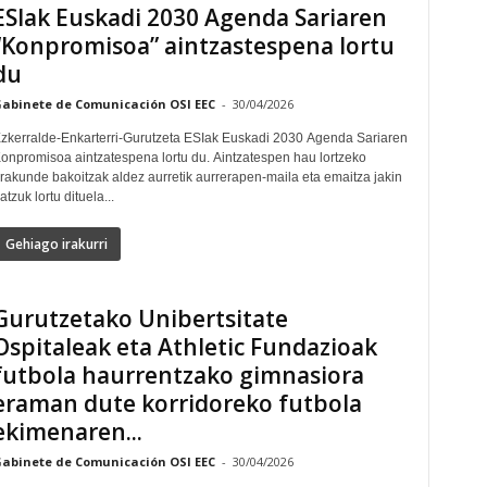
ESIak Euskadi 2030 Agenda Sariaren
“Konpromisoa” aintzastespena lortu
du
abinete de Comunicación OSI EEC
-
30/04/2026
zkerralde-Enkarterri-Gurutzeta ESIak Euskadi 2030 Agenda Sariaren
onpromisoa aintzatespena lortu du. Aintzatespen hau lortzeko
rakunde bakoitzak aldez aurretik aurrerapen-maila eta emaitza jakin
atzuk lortu dituela...
Gehiago irakurri
Gurutzetako Unibertsitate
Ospitaleak eta Athletic Fundazioak
futbola haurrentzako gimnasiora
eraman dute korridoreko futbola
ekimenaren...
abinete de Comunicación OSI EEC
-
30/04/2026