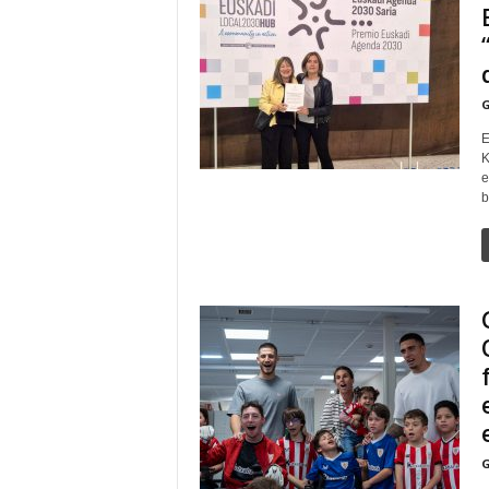
G
E
K
e
b
G