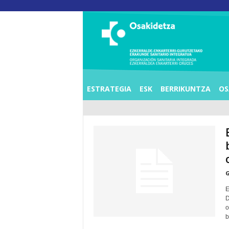
O
S
I
E
Z
K
E
R
R
A
L
ESTRATEGIA
ESK
BERRIKUNTZA
OS
D
E
A
E
N
K
A
R
T
E
R
R
I
G
C
R
E
U
C
D
E
o
S