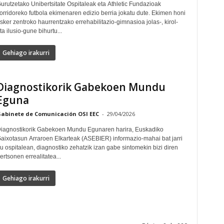
urutzetako Unibertsitate Ospitaleak eta Athletic Fundazioak
orridoreko futbola ekimenaren edizio berria jokatu dute. Ekimen honi
sker zentroko haurrentzako errehabilitazio-gimnasioa jolas-, kirol-
ta ilusio-gune bihurtu...
Gehiago irakurri
Diagnostikorik Gabekoen Mundu
Eguna
abinete de Comunicación OSI EEC
-
29/04/2026
iagnostikorik Gabekoen Mundu Egunaren harira, Euskadiko
aixotasun Arraroen Elkarteak (ASEBIER) informazio-mahai bat jarri
u ospitalean, diagnostiko zehatzik izan gabe sintomekin bizi diren
ertsonen errealitatea...
Gehiago irakurri