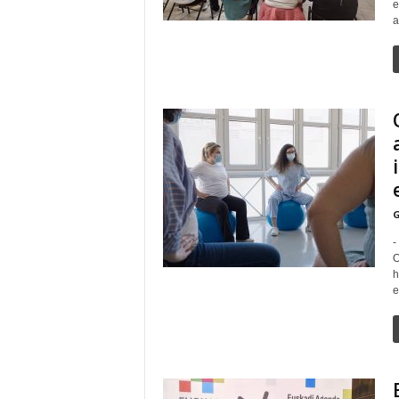
e
a
G
-
O
h
e