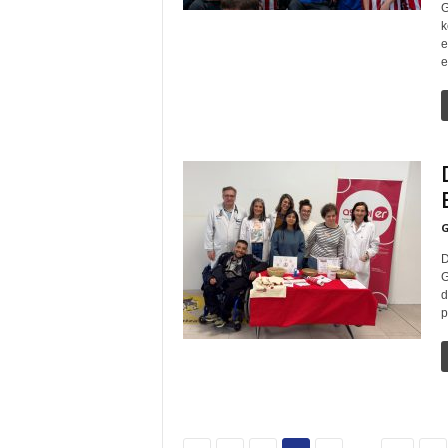
G
k
e
e
G
D
G
d
p