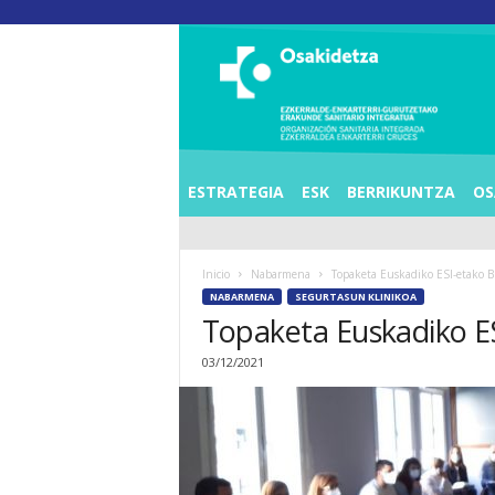
O
S
I
E
Z
K
E
ESTRATEGIA
ESK
BERRIKUNTZA
OS
R
R
A
Inicio
Nabarmena
Topaketa Euskadiko ESI-etako 
L
NABARMENA
SEGURTASUN KLINIKOA
D
Topaketa Euskadiko E
E
A
03/12/2021
E
N
K
A
R
T