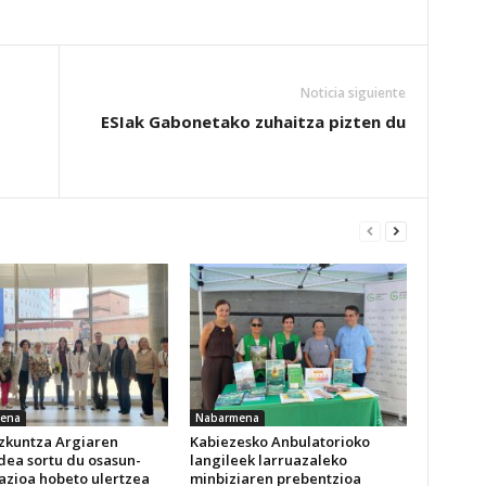
Noticia siguiente
ESIak Gabonetako zuhaitza pizten du
ena
Nabarmena
izkuntza Argiaren
Kabiezesko Anbulatorioko
dea sortu du osasun-
langileek larruazaleko
azioa hobeto ulertzea
minbiziaren prebentzioa