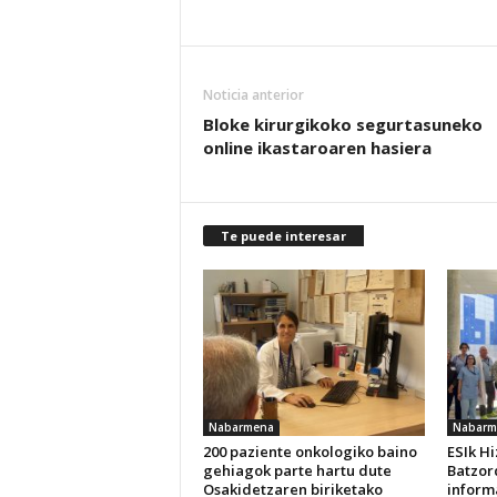
Noticia anterior
Bloke kirurgikoko segurtasuneko
online ikastaroaren hasiera
Te puede interesar
Nabarmena
Nabarm
200 paziente onkologiko baino
ESIk H
gehiagok parte hartu dute
Batzor
Osakidetzaren biriketako
inform