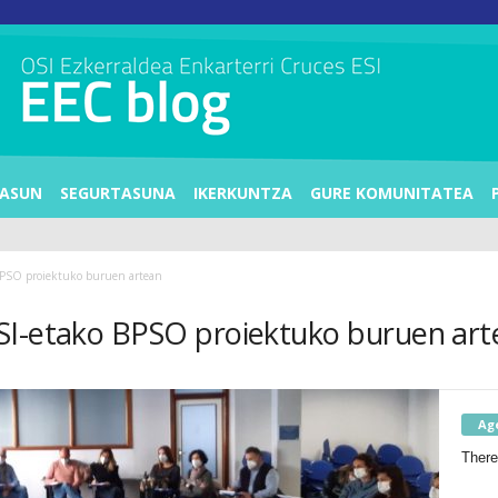
ASUN
SEGURTASUNA
IKERKUNTZA
GURE KOMUNITATEA
BPSO proiektuko buruen artean
SI-etako BPSO proiektuko buruen art
Ag
There