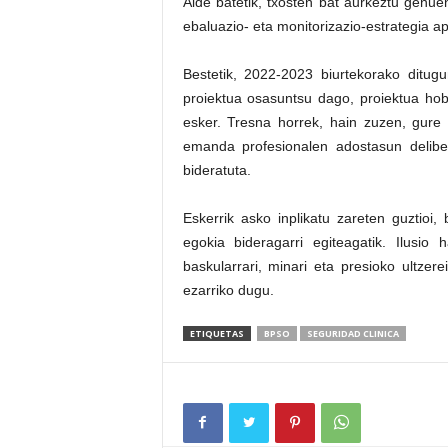
Alde batetik, txosten bat aurkeztu genu
ebaluazio- eta monitorizazio-estrategia ap
Bestetik, 2022-2023 biurtekorako ditug
proiektua osasuntsu dago, proiektua hobe
esker. Tresna horrek, hain zuzen, gure e
emanda profesionalen adostasun delibera
bideratuta.
Eskerrik asko inplikatu zareten guztioi, 
egokia bideragarri egiteagatik. Ilusio
baskularrari, minari eta presioko ultze
ezarriko dugu.
ETIQUETAS
BPSO
SEGURIDAD CLINICA