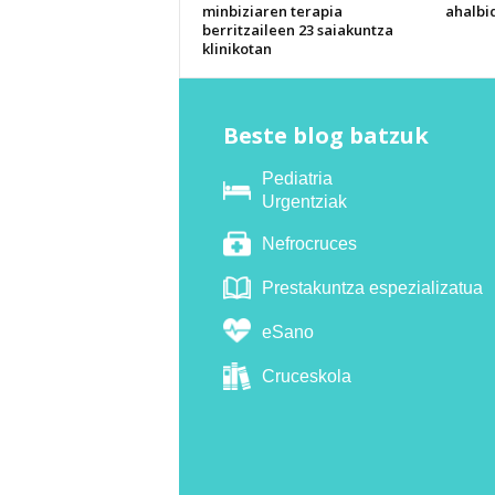
minbiziaren terapia
ahalbi
berritzaileen 23 saiakuntza
klinikotan
Beste blog batzuk
Pediatria
Urgentziak
Nefrocruces
Prestakuntza espezializatua
eSano
Cruceskola