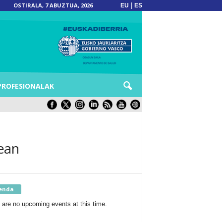
OSTIRALA, 7 ABUZTUA, 2026
|
EU
ES
PROFESIONALAK
ean
enda
 are no upcoming events at this time.