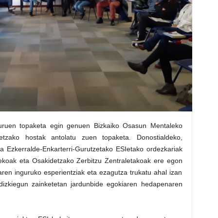
ruen topaketa egin genuen Bizkaiko Osasun Mentaleko
tzako hostak antolatu zuen topaketa. Donostialdeko,
a Ezkerralde-Enkarterri-Gurutzetako ESIetako ordezkariak
ekoak eta Osakidetzako Zerbitzu Zentraletakoak ere egon
ren inguruko esperientziak eta ezagutza trukatu ahal izan
n dizkiegun zainketetan jardunbide egokiaren hedapenaren