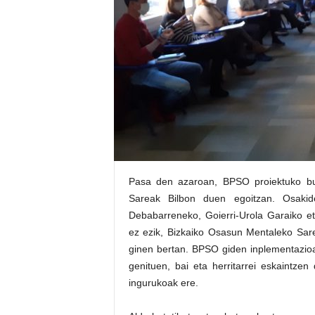
E
R
R
I
C
R
U
C
E
S
Pasa den azaroan, BPSO proiektuko bu
Sareak Bilbon duen egoitzan. Osakide
Debabarreneko, Goierri-Urola Garaiko et
ez ezik, Bizkaiko Osasun Mentaleko Sar
ginen bertan. BPSO giden inplementazioa
genituen, bai eta herritarrei eskaintze
ingurukoak ere.