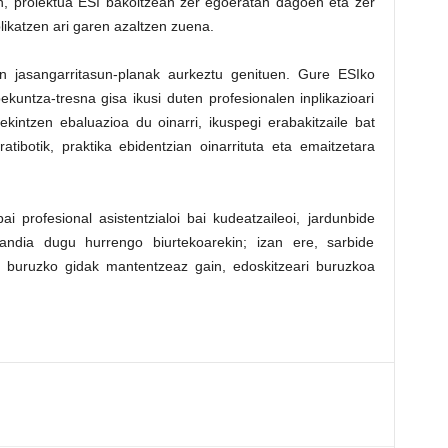
en, proiektua ESI bakoitzean zer egoeratan dagoen eta zer
likatzen ari garen azaltzen zuena.
un jasangarritasun-planak aurkeztu genituen. Gure ESIko
kuntza-tresna gisa ikusi duten profesionalen inplikazioari
kintzen ebaluazioa du oinarri, ikuspegi erabakitzaile bat
tibotik, praktika ebidentzian oinarrituta eta emaitzetara
bai profesional asistentzialoi bai kudeatzaileoi, jardunbide
 handia dugu hurrengo biurtekoarekin; izan ere, sarbide
rei buruzko gidak mantentzeaz gain, edoskitzeari buruzkoa