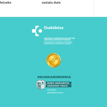
detzeko
sustatu dute