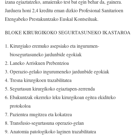
izana egiaztatzeko, amaierako test bat egin behar da, gainera.
Jarduera honi 2,4 kreditu eman dizkio Profesional Sanitarioen
Etengabeko Prestakuntzako Euskal Kontseiluak.
BLOKE KIRURGIKOKO SEGURTASUNEKO IKASTAROA
Kirurgiako eremuko asepsiako eta ingurumen-
biosegurtasuneko jardunbide egokiak
Laneko Arriskuen Prebentzioa
Operazio-gelako ingurumeneko jardunbide egokiak
Tresna kirurgikoen trazabilitatea
Segurtasun kirurgikoko egiaztapen-zerrenda
Ebakuntzak okerreko leku kirurgikoan egitea ekiditeko
protokoloa
Pazientea mugitzea eta kokatzea
Transfusio-segurtasuna operazio-gelan
Anatomia patologikoko laginen trazabilitatea