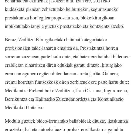
beharrak eta ekimenak jasotzen ditu. Izan ere, 2021eko
kudeaketa-planean zehaztutako helburuekin, segurtasuneko
prestakuntza hori egitea proposatu zen, bloke kirurgikoan
inplikatutako langile guztiak prestatzeko eta kontzientziatzeko.
Beraz, Zerbitzu Kirurgikoetako hainbat kategoriatako
profesionalen talde-lanaren emaitza da. Prestakuntza horren
sorreran zuzenean parte hartu dute, eta batez ere hainbat bideoren
erabileran oinarritzen diren edukiak garatu dituzte, kirurgiako
eremuan egunero egiten duten lanean arreta jarrita. Gainera,
eremu horretan funtsezkoak diren zerbitzuek ere parte hartu dute:
Medikuntza Prebentiboko Zerbitzua, Lan Osasuna, Ingurumena,
Berrikuntza eta Kalitateko Zuzendariordetza eta Komunikazio
Medikoko Unitatea.
Modulu guztiek bideo-formatuko baliabideak dituzte, ikaskuntza
errazteko, bai eta autoebaluazio-probak ere. Ikastaroa gainditu