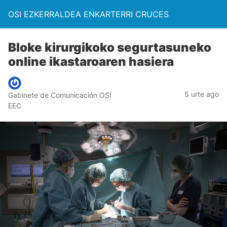
OSI EZKERRALDEA ENKARTERRI CRUCES
Bloke kirurgikoko segurtasuneko
online ikastaroaren hasiera
5 urte ago
Gabinete de Comunicación OSI
EEC