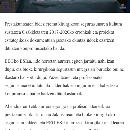
Prestakuntzaren bidez eremu kirurgikoan segurtasunaren kultura
sustatzea Osakidetzaren 2017-2020ko erronkak eta proiektu
estrategikoak dokumentuan jasotako ekintza-ildoek ezartzen
dituzten konpromisoetako bat da.
EEGko ESIan, ildo horretan aurrera egiten jarraitu nahi izan
dugu, eta bloke kirurgikoan segurtasun integralari buruzko online
ikastaro bat sortu dugu. Pazientearen eta profesionalen
segurtasunarekin lotutako alderdiak eta ingurumena babesteko
konpromisoa barne hartzen ditu ikastaroak.
Abenduaren 1etik aurrera egongo da profesionalen eskura
prestakuntza-ikastaro hau Jakinsarean, eta bloke kirurgikoko
segurtasun-taldeen eta EEG ESIko prozesu kirurgikoko taldearen