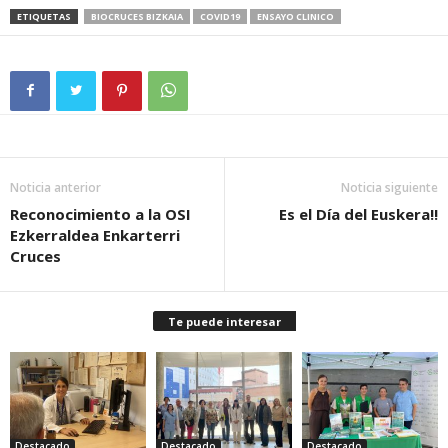
ETIQUETAS
BIOCRUCES BIZKAIA
COVID19
ENSAYO CLINICO
Noticia anterior
Noticia siguiente
Reconocimiento a la OSI
Es el Día del Euskera!!
Ezkerraldea Enkarterri
Cruces
Te puede interesar
Destacado
Destacado
Destacado