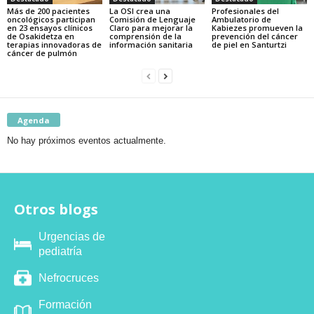
Más de 200 pacientes
La OSI crea una
Profesionales del
oncológicos participan
Comisión de Lenguaje
Ambulatorio de
en 23 ensayos clínicos
Claro para mejorar la
Kabiezes promueven la
de Osakidetza en
comprensión de la
prevención del cáncer
terapias innovadoras de
información sanitaria
de piel en Santurtzi
cáncer de pulmón
Agenda
No hay próximos eventos actualmente.
Otros blogs
Urgencias de
pediatría
Nefrocruces
Formación