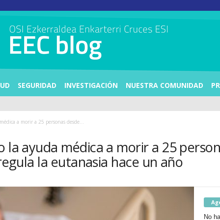
LUD
SEGURIDAD
INVESTIGACIÓN
NUESTRA COMUNIDAD
PR
édica a morir a 25 personas desde...
o la ayuda médica a morir a 25 perso
 regula la eutanasia hace un año
Ag
No ha