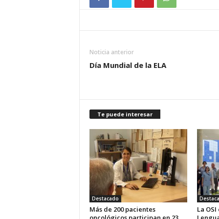
Noticia anterior
Día Mundial de la ELA
Te puede interesar
Destacado
Destac
Más de 200 pacientes
La OSI
oncológicos participan en 23
Lengua