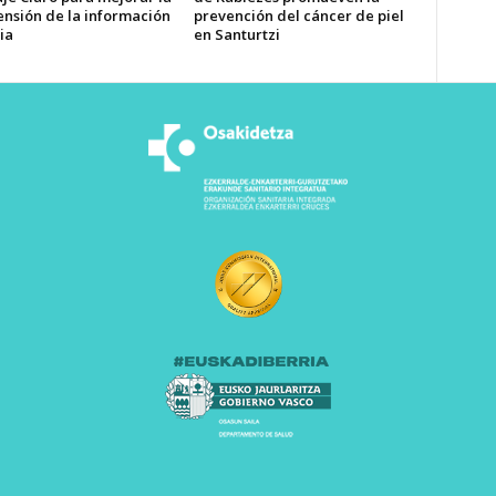
nsión de la información
prevención del cáncer de piel
ia
en Santurtzi