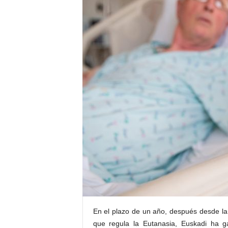
E
R
R
I
C
R
U
C
E
S
En el plazo de un año, después desde la
que regula la Eutanasia, Euskadi ha 