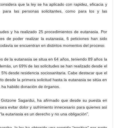
nsidera que la ley se ha aplicado con rapidez, eficacia y
para las personas solicitantes, como para los y las
itudes y ha realizado 25 procedimientos de eutanasia. Por
tes de poder realizar la eutanasia, 6 peticiones han sido
 todavía se encuentran en distintos momentos del proceso.
s de la eutanasia se situa en 64 años, teniendo 89 años la
emás, un 69% de las solicitudes se han realizado desde el
n 5% desde residencia sociosanitaria. Cabe destacar que el
 desde la primera solicitud hasta la eutanasia se sitúa en
a ha habido donación de órganos.
, Gotzone Sagardui, ha afirmado que desde su puesta en
a evitar dolor y sufrimiento innecesario para quienes así
“la eutanasia es un derecho y no una obligación”.
rcha, la ley ha obtenido una acogida “positiva” por parte