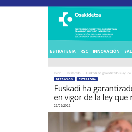
O
S
I
E
Z
K
E
ESTRATEGIA
RSC
INNOVACIÓN
SA
R
R
A
Inicio
Destacado
Euskadi ha garantizado la ayuda m
L
DESTACADO
ESTRATEGIA
D
Euskadi ha garantizad
E
A
en vigor de la ley que
E
N
22/06/2022
K
A
R
T