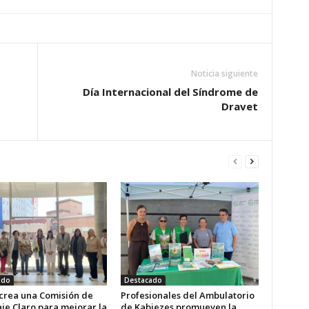
Noticia siguiente
Día Internacional del Síndrome de
Dravet
ado
Destacado
 crea una Comisión de
Profesionales del Ambulatorio
je Claro para mejorar la
de Kabiezes promueven la