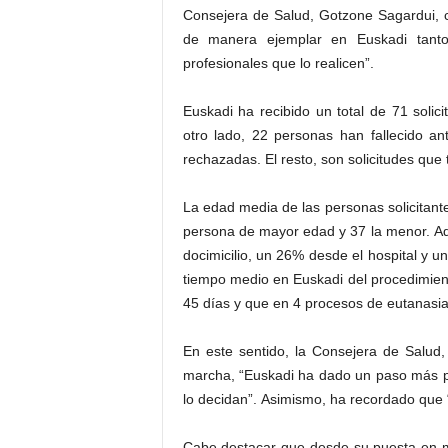
Consejera de Salud, Gotzone Sagardui, co
de manera ejemplar en Euskadi tanto 
profesionales que lo realicen”.
Euskadi ha recibido un total de 71 solic
otro lado, 22 personas han fallecido an
rechazadas. El resto, son solicitudes que
La edad media de las personas solicitante
persona de mayor edad y 37 la menor. Ad
docimicilio, un 26% desde el hospital y u
tiempo medio en Euskadi del procedimiento
45 días y que en 4 procesos de eutanasi
En este sentido, la Consejera de Salud
marcha, “Euskadi ha dado un paso más par
lo decidan”. Asimismo, ha recordado que 
Cabe destacar que desde su puesta en ma