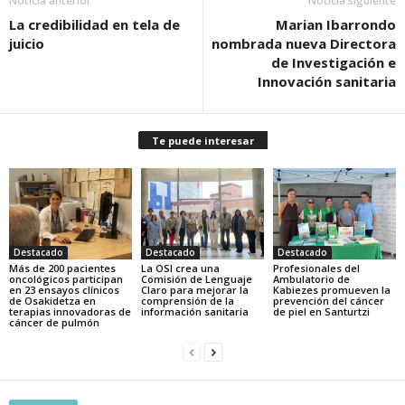
Noticia anterior
Noticia siguiente
La credibilidad en tela de
Marian Ibarrondo
juicio
nombrada nueva Directora
de Investigación e
Innovación sanitaria
Te puede interesar
Destacado
Destacado
Destacado
Más de 200 pacientes
La OSI crea una
Profesionales del
oncológicos participan
Comisión de Lenguaje
Ambulatorio de
en 23 ensayos clínicos
Claro para mejorar la
Kabiezes promueven la
de Osakidetza en
comprensión de la
prevención del cáncer
terapias innovadoras de
información sanitaria
de piel en Santurtzi
cáncer de pulmón