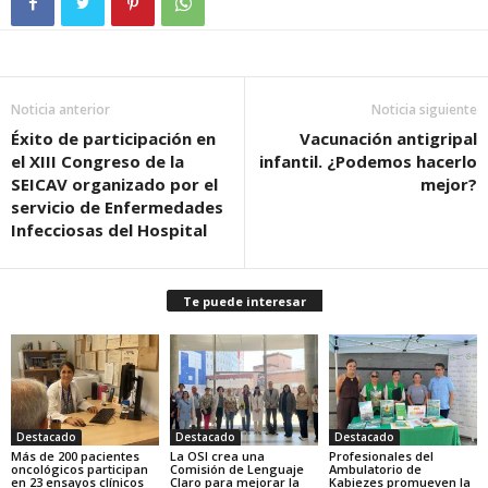
Noticia anterior
Noticia siguiente
Éxito de participación en
Vacunación antigripal
el XIII Congreso de la
infantil. ¿Podemos hacerlo
SEICAV organizado por el
mejor?
servicio de Enfermedades
Infecciosas del Hospital
Te puede interesar
Destacado
Destacado
Destacado
Más de 200 pacientes
La OSI crea una
Profesionales del
oncológicos participan
Comisión de Lenguaje
Ambulatorio de
en 23 ensayos clínicos
Claro para mejorar la
Kabiezes promueven la