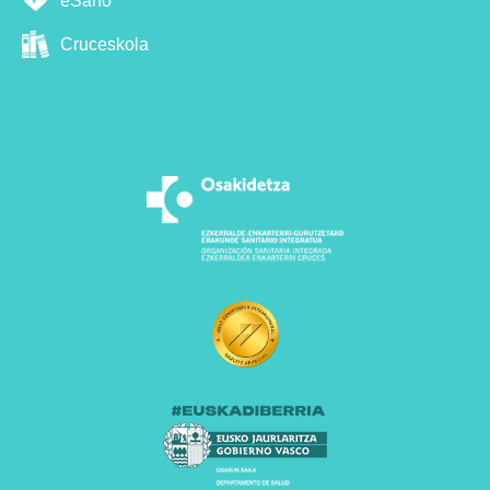
eSano
Cruceskola