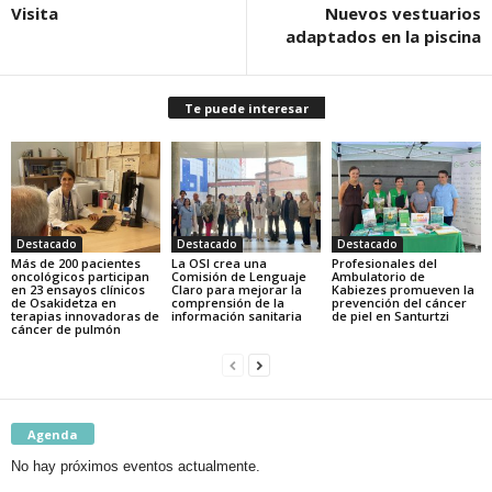
Visita
Nuevos vestuarios
adaptados en la piscina
Te puede interesar
Destacado
Destacado
Destacado
Más de 200 pacientes
La OSI crea una
Profesionales del
oncológicos participan
Comisión de Lenguaje
Ambulatorio de
en 23 ensayos clínicos
Claro para mejorar la
Kabiezes promueven la
de Osakidetza en
comprensión de la
prevención del cáncer
terapias innovadoras de
información sanitaria
de piel en Santurtzi
cáncer de pulmón
Agenda
No hay próximos eventos actualmente.