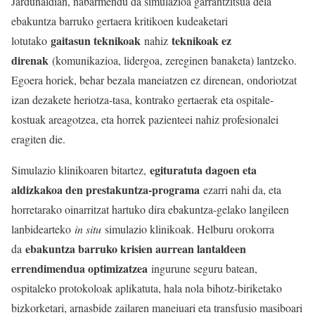
Jardunaldian, nabarmendu da simulazioa garrantzitsua dela
ebakuntza barruko gertaera kritikoen kudeaketari
gaitasun teknikoak
teknikoak ez
lotutako
nahiz
direnak
(komunikazioa, lidergoa, zereginen banaketa) lantzeko.
Egoera horiek, behar bezala maneiatzen ez direnean, ondoriotzat
izan dezakete heriotza-tasa, kontrako gertaerak eta ospitale-
kostuak areagotzea, eta horrek pazienteei nahiz profesionalei
eragiten die.
egituratuta dagoen eta
Simulazio klinikoaren bitartez,
aldizkakoa den prestakuntza-programa
ezarri nahi da, eta
horretarako oinarritzat hartuko dira ebakuntza-gelako langileen
lanbidearteko
in situ
simulazio klinikoak. Helburu orokorra
ebakuntza barruko krisien aurrean lantaldeen
da
errendimendua optimizatzea
ingurune seguru batean,
ospitaleko protokoloak aplikatuta, hala nola bihotz-biriketako
bizkorketari, arnasbide zailaren maneiuari eta transfusio masiboari