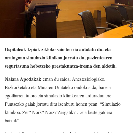
Ospitaleak Izpiak zikloko saio berria antolatu du, eta
oraingoan simulazio klinikoa jorratu da, pazientearen
segurtasuna hobetzeko prestakuntza-tresna den aldetik.
Naiara Apodakak
eman du saioa; Anestesiologiako,
Bizkorketako eta Minaren Unitateko ondokoa da, bai eta
egoiliarren tutore eta simulazio klinikoaren arduradun ere.
Funtsezko gaiak jorratu ditu izenburu honen pean: “Simulazio
klinikoa. Zer? Nork? Noiz? Zergatik? …eta beste galdera
batzuk”.