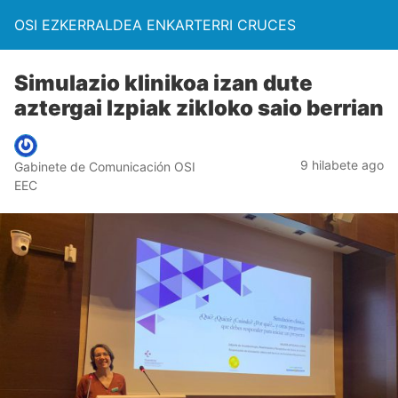
OSI EZKERRALDEA ENKARTERRI CRUCES
Simulazio klinikoa izan dute
aztergai Izpiak zikloko saio berrian
9 hilabete ago
Gabinete de Comunicación OSI
EEC