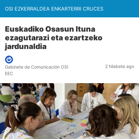
OSI EZKERRALDEA ENKARTERRI CRUCES
Euskadiko Osasun Ituna
ezagutarazi eta ezartzeko
jardunaldia
2 hilabete ago
Gabinete de Comunicación OSI
EEC