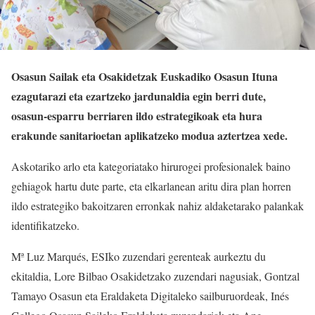
Osasun Sailak eta Osakidetzak Euskadiko Osasun Ituna
ezagutarazi eta ezartzeko jardunaldia egin berri dute,
osasun-esparru berriaren ildo estrategikoak eta hura
erakunde sanitarioetan aplikatzeko modua aztertzea xede.
Askotariko arlo eta kategoriatako hirurogei profesionalek baino
gehiagok hartu dute parte, eta elkarlanean aritu dira plan horren
ildo estrategiko bakoitzaren erronkak nahiz aldaketarako palankak
identifikatzeko.
Mª Luz Marqués, ESIko zuzendari gerenteak aurkeztu du
ekitaldia, Lore Bilbao Osakidetzako zuzendari nagusiak, Gontzal
Tamayo Osasun eta Eraldaketa Digitaleko sailburuordeak, Inés