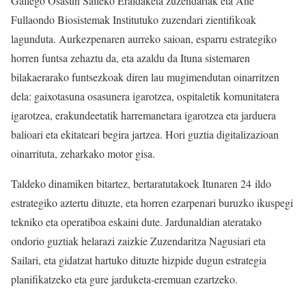
Gallego Osasun Saileko Eraldaketa zuzendariak eta Ane
Fullaondo Biosistemak Institutuko zuzendari zientifikoak
lagunduta. Aurkezpenaren aurreko saioan, esparru estrategiko
horren funtsa zehaztu da, eta azaldu da Ituna sistemaren
bilakaerarako funtsezkoak diren lau mugimendutan oinarritzen
dela: gaixotasuna osasunera igarotzea, ospitaletik komunitatera
igarotzea, erakundeetatik harremanetara igarotzea eta jarduera
balioari eta ekitateari begira jartzea. Hori guztia digitalizazioan
oinarrituta, zeharkako motor gisa.
Taldeko dinamiken bitartez, bertaratutakoek Itunaren 24 ildo
estrategiko aztertu dituzte, eta horren ezarpenari buruzko ikuspegi
tekniko eta operatiboa eskaini dute. Jardunaldian ateratako
ondorio guztiak helarazi zaizkie Zuzendaritza Nagusiari eta
Sailari, eta gidatzat hartuko dituzte hizpide dugun estrategia
planifikatzeko eta gure jarduketa-eremuan ezartzeko.