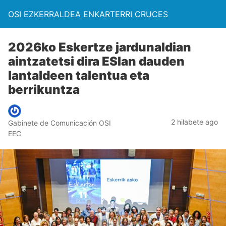
OSI EZKERRALDEA ENKARTERRI CRUCES
2026ko Eskertze jardunaldian
aintzatetsi dira ESIan dauden
lantaldeen talentua eta
berrikuntza
2 hilabete ago
Gabinete de Comunicación OSI
EEC