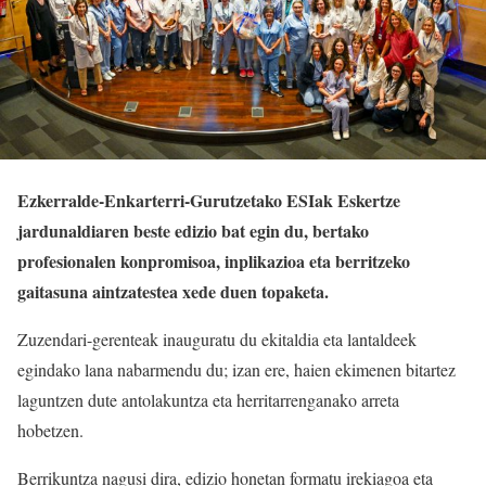
Ezkerralde-Enkarterri-Gurutzetako ESIak Eskertze
jardunaldiaren beste edizio bat egin du, bertako
profesionalen konpromisoa, inplikazioa eta berritzeko
gaitasuna aintzatestea xede duen topaketa.
Zuzendari-gerenteak inauguratu du ekitaldia eta lantaldeek
egindako lana nabarmendu du; izan ere, haien ekimenen bitartez
laguntzen dute antolakuntza eta herritarrenganako arreta
hobetzen.
Berrikuntza nagusi dira, edizio honetan formatu irekiagoa eta