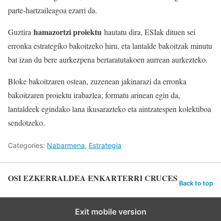
parte-hartzaileagoa ezarri da.
hamazortzi proiektu
Guztira
hautatu dira, ESIak dituen sei
erronka estrategiko bakoitzeko hiru, eta lantalde bakoitzak minutu
bat izan du bere aurkezpena bertaratutakoen aurrean aurkezteko.
Bloke bakoitzaren ostean, zuzenean jakinarazi da erronka
bakoitzaren proiektu irabazlea; formatu arinean egin da,
lantaldeek egindako lana ikusarazteko eta aintzatespen kolektiboa
sendotzeko.
Categories:
Nabarmena
,
Estrategia
OSI EZKERRALDEA ENKARTERRI CRUCES
Back to top
Exit mobile version