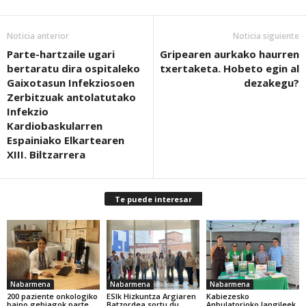
Noticia anterior
Noticia siguiente
Parte-hartzaile ugari
Gripearen aurkako haurren
bertaratu dira ospitaleko
txertaketa. Hobeto egin al
Gaixotasun Infekziosoen
dezakegu?
Zerbitzuak antolatutako
Infekzio
Kardiobaskularren
Espainiako Elkartearen
XIII. Biltzarrera
Te puede interesar
Nabarmena
Nabarmena
Nabarmena
200 paziente onkologiko
ESIk Hizkuntza Argiaren
Kabiezesko
baino gehiagok parte
Batzordea sortu du
Anbulatorioko langileek