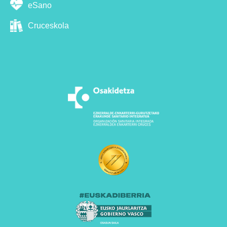
eSano
Cruceskola