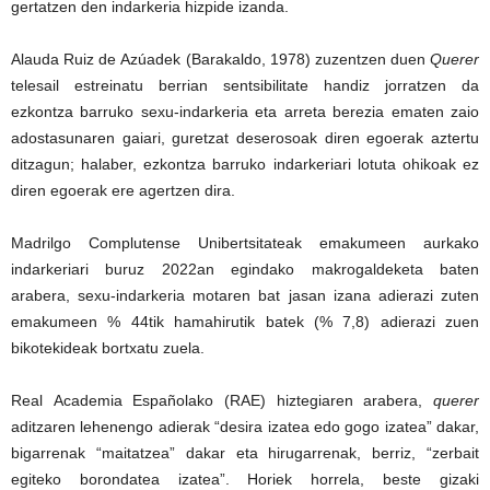
gertatzen den indarkeria hizpide izanda.
Alauda Ruiz de Azúadek (Barakaldo, 1978) zuzentzen duen
Querer
telesail estreinatu berrian sentsibilitate handiz jorratzen da
ezkontza barruko sexu-indarkeria eta arreta berezia ematen zaio
adostasunaren gaiari, guretzat deserosoak diren egoerak aztertu
ditzagun; halaber, ezkontza barruko indarkeriari lotuta ohikoak ez
diren egoerak ere agertzen dira.
Madrilgo Complutense Unibertsitateak emakumeen aurkako
indarkeriari buruz 2022an egindako makrogaldeketa baten
arabera, sexu-indarkeria motaren bat jasan izana adierazi zuten
emakumeen % 44tik hamahirutik batek (% 7,8) adierazi zuen
bikotekideak bortxatu zuela.
Real Academia Españolako (RAE) hiztegiaren arabera,
querer
aditzaren lehenengo adierak “desira izatea edo gogo izatea” dakar,
bigarrenak “maitatzea” dakar eta hirugarrenak, berriz, “zerbait
egiteko borondatea izatea”. Horiek horrela, beste gizaki