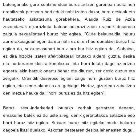
batenganako gure sentimenduei buruz aritzen garenean aditz hori
erabiltzeak pertsona hori eduki nahi izatea dakar, bere desioak eta
hautatzeko askatasuna gorabehera. Alauda Ruiz de Azúa
zuzendariak elkarrizketa batean adierazi zuen oraindik deseroso
zaigula sexualitateari buruz hitz egitea. “Gure belaunaldia inguru
aurrerakoiagoan egon da eta nahi ez diren haurdunaldiei buruz hitz
egiten da, sexu-osasunari buruz oro har hitz egiten da. Alabaina,
ez dira hizpide izaten afektibitateari lotutako alderdi guztia, desira
eta norberaren desira konplexua, eta horri lotuta dago aztertzea
egoera jakin batzuk onartu behar ote dituzun, zer desio duzun eta
zergatik. Oraindik deseroso egiten zaigu horri guztiari buruz hitz
egitea, eta seme-alabekin are gehiago. Hortaz, gizartean zabaltzen
den mezua hauxe da: “horri buruz ez da hitz egiten”.
Beraz, sexu-indarkeriari lotutako zerbait gertatzen denean,
emakume batek ez du uste zilegi denik gertatutakoa salatzea edo
horri buruz hitz egitea. Sexuari buruz hitz egiteko modu bakarra
dagoela ikasi duelako. Askotan bestearen desioa lehenesten dugu.