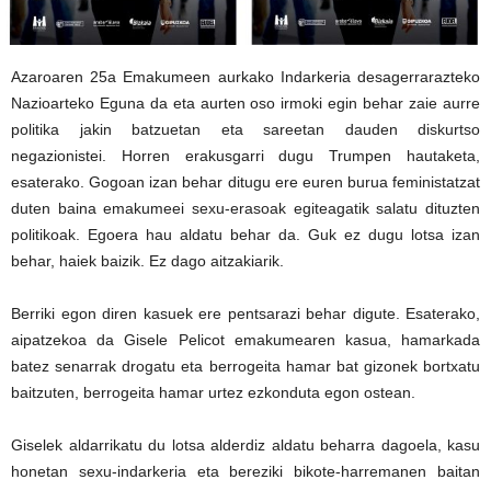
Azaroaren 25a Emakumeen aurkako Indarkeria desagerrarazteko
Nazioarteko Eguna da eta aurten oso irmoki egin behar zaie aurre
politika jakin batzuetan eta sareetan dauden diskurtso
negazionistei. Horren erakusgarri dugu Trumpen hautaketa,
esaterako. Gogoan izan behar ditugu ere euren burua feministatzat
duten baina emakumeei sexu-erasoak egiteagatik salatu dituzten
politikoak. Egoera hau aldatu behar da. Guk ez dugu lotsa izan
behar, haiek baizik. Ez dago aitzakiarik.
Berriki egon diren kasuek ere pentsarazi behar digute. Esaterako,
aipatzekoa da Gisele Pelicot emakumearen kasua, hamarkada
batez senarrak drogatu eta berrogeita hamar bat gizonek bortxatu
baitzuten, berrogeita hamar urtez ezkonduta egon ostean.
Giselek aldarrikatu du lotsa alderdiz aldatu beharra dagoela, kasu
honetan sexu-indarkeria eta bereziki bikote-harremanen baitan