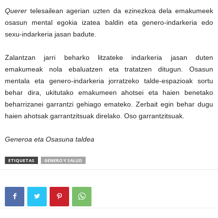
Querer
telesailean agerian uzten da ezinezkoa dela emakumeek
osasun mental egokia izatea baldin eta genero-indarkeria edo
sexu-indarkeria jasan badute.
Zalantzan jarri beharko litzateke indarkeria jasan duten
emakumeak nola ebaluatzen eta tratatzen ditugun. Osasun
mentala eta genero-indarkeria jorratzeko talde-espazioak sortu
behar dira, ukitutako emakumeen ahotsei eta haien benetako
beharrizanei garrantzi gehiago emateko. Zerbait egin behar dugu
haien ahotsak garrantzitsuak direlako. Oso garrantzitsuak.
Generoa eta Osasuna taldea
ETIQUETAS
GENERO Y SALUD