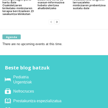
hartu dute
osasun-informazioa
larruazaleko
Osakidetzaren
hobeto ulertzea
minbiziaren prebentzioa
biriketako minbiziaren
ahalbidetzeko
sustatu dute
terapia berritzaileen 23
saiakuntza klinikotan
Agenda
There are no upcoming events at this time.
Beste blog batzuk
Pediatria
Urgentziak
Nefrocruces
Prestakuntza espezializatua