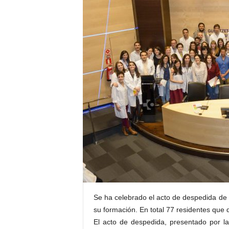
E
R
R
I
C
R
U
C
E
S
Se ha celebrado el acto de despedida de 
su formación. En total 77 residentes que
El acto de despedida, presentado por l