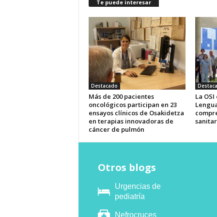
Te puede interesar
Destacado
Destac
Más de 200 pacientes
La OSI
oncológicos participan en 23
Lengua
ensayos clínicos de Osakidetza
compre
en terapias innovadoras de
sanitar
cáncer de pulmón
Otros blogs
Urgencias de
pediatría
Nefrocruces