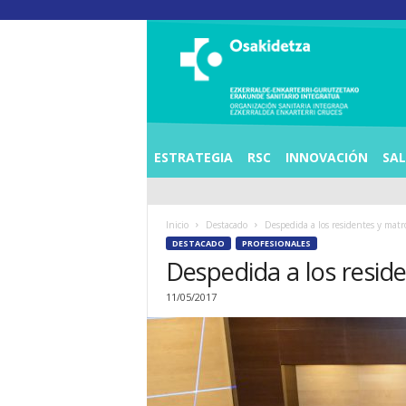
O
S
I
E
Z
K
E
ESTRATEGIA
RSC
INNOVACIÓN
SA
R
R
A
Inicio
Destacado
Despedida a los residentes y mat
L
DESTACADO
PROFESIONALES
D
Despedida a los resid
E
A
11/05/2017
E
N
K
A
R
T