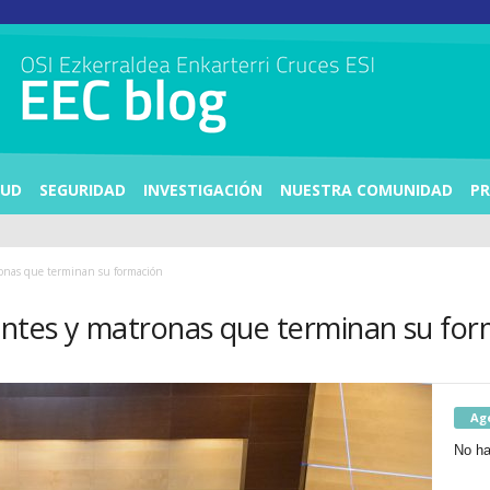
LUD
SEGURIDAD
INVESTIGACIÓN
NUESTRA COMUNIDAD
PR
ronas que terminan su formación
entes y matronas que terminan su fo
Ag
No ha