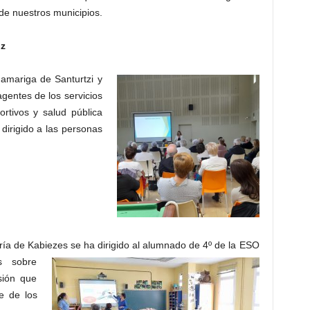
 de nuestros municipios.
iz
Mamariga de Santurtzi y
gentes de los servicios
ortivos y salud pública
 dirigido a las personas
ía de Kabiezes se ha dirigido al alumnado de 4º
de la ESO
s sobre
sión que
e de los