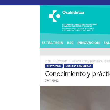
O
S
I
E
Z
K
E
ESTRATEGIA
RSC
INNOVACIÓN
SA
R
R
A
Inicio
Destacado
Conocimiento y prácticas saludab
L
DESTACADO
NUESTRA COMUNIDAD
D
Conocimiento y prácti
E
A
07/11/2022
E
N
K
A
R
T