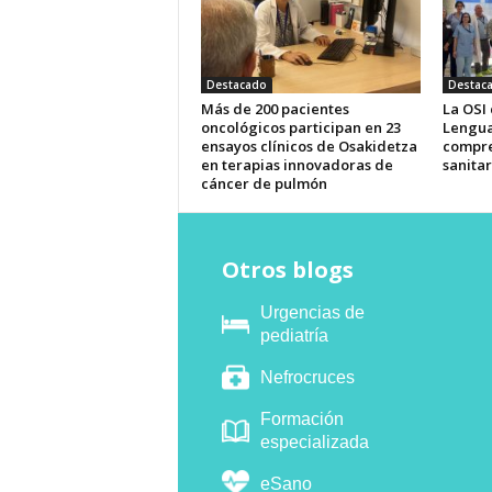
Destacado
Destac
Más de 200 pacientes
La OSI
oncológicos participan en 23
Lengua
ensayos clínicos de Osakidetza
compre
en terapias innovadoras de
sanitar
cáncer de pulmón
Otros blogs
Urgencias de
pediatría
Nefrocruces
Formación
especializada
eSano