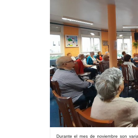
E
R
R
I
C
R
U
C
E
S
Durante el mes de noviembre son varias