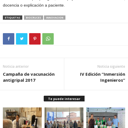
docencia o explicación a paciente.
ETIQUETAS
BIOCRUCES
INNOVACION
Noticia anterior
Noticia siguiente
Campaña de vacunación
IV Edición “Inmersión
antigripal 2017
Ingenieros”
Te puede interesar