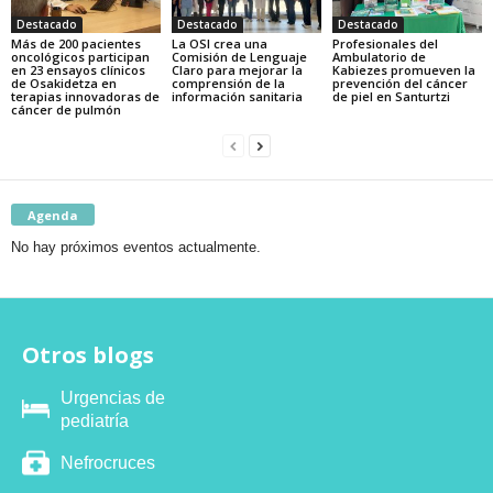
Destacado
Destacado
Destacado
Más de 200 pacientes
La OSI crea una
Profesionales del
oncológicos participan
Comisión de Lenguaje
Ambulatorio de
en 23 ensayos clínicos
Claro para mejorar la
Kabiezes promueven la
de Osakidetza en
comprensión de la
prevención del cáncer
terapias innovadoras de
información sanitaria
de piel en Santurtzi
cáncer de pulmón
Agenda
No hay próximos eventos actualmente.
Otros blogs
Urgencias de
pediatría
Nefrocruces