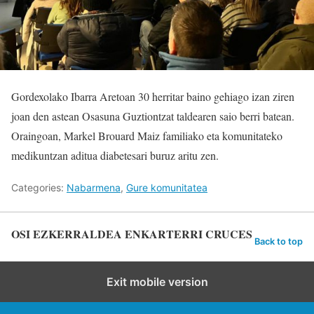
Gordexolako Ibarra Aretoan 30 herritar baino gehiago izan ziren
joan den astean Osasuna Guztiontzat taldearen saio berri batean.
Oraingoan, Markel Brouard Maiz familiako eta komunitateko
medikuntzan aditua diabetesari buruz aritu zen.
Categories:
Nabarmena
,
Gure komunitatea
OSI EZKERRALDEA ENKARTERRI CRUCES
Back to top
Exit mobile version