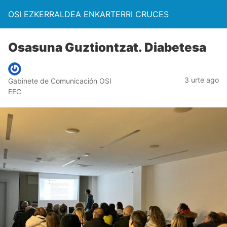
OSI EZKERRALDEA ENKARTERRI CRUCES
Osasuna Guztiontzat. Diabetesa
3 urte ago
Gabinete de Comunicación OSI
EEC